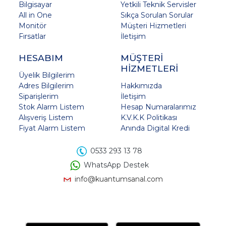
Bilgisayar
Yetkili Teknik Servisler
All in One
Sıkça Sorulan Sorular
Monitör
Müşteri Hizmetleri
Fırsatlar
İletişim
HESABIM
MÜŞTERİ
HİZMETLERİ
Üyelik Bilgilerim
Adres Bilgilerim
Hakkımızda
Siparişlerim
İletişim
Stok Alarm Listem
Hesap Numaralarımız
Alışveriş Listem
K.V.K.K Politikası
Fiyat Alarm Listem
Anında Digital Kredi
0533 293 13 78
WhatsApp Destek
info@kuantumsanal.com