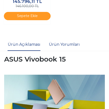
145.796,11
TL
SSD Windows 11 Pro K6
146.100,00 TL
Sepete Ekle
Ürün Açıklaması
Ürün Yorumları
ASUS Vivobook 15