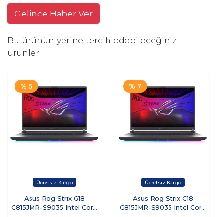
Gelince Haber Ver
Bu ürünün yerine tercih edebileceğiniz
ürünler
% 5
% 7
Asus Rog Strix G18
Asus Rog Strix G18
G815JMR-S9035 Intel Core
G815JMR-S9035 Intel Core
I9-14900HX 8gb Ram 512GB
I9-14900HX 8gb Ram 512GB