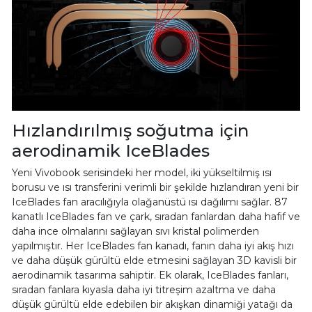
Hızlandırılmış soğutma için
aerodinamik IceBlades
Yeni Vivobook serisindeki her model, iki yükseltilmiş ısı
borusu ve ısı transferini verimli bir şekilde hızlandıran yeni bir
IceBlades fan aracılığıyla olağanüstü ısı dağılımı sağlar. 87
kanatlı IceBlades fan ve çark, sıradan fanlardan daha hafif ve
daha ince olmalarını sağlayan sıvı kristal polimerden
yapılmıştır. Her IceBlades fan kanadı, fanın daha iyi akış hızı
ve daha düşük gürültü elde etmesini sağlayan 3D kavisli bir
aerodinamik tasarıma sahiptir. Ek olarak, IceBlades fanları,
sıradan fanlara kıyasla daha iyi titreşim azaltma ve daha
düşük gürültü elde edebilen bir akışkan dinamiği yatağı da