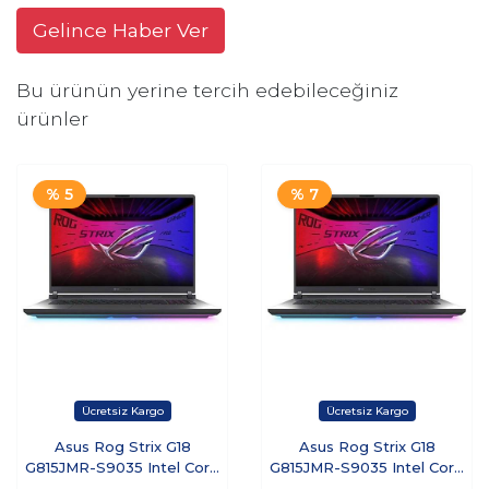
Gelince Haber Ver
Bu ürünün yerine tercih edebileceğiniz
ürünler
% 5
% 7
Asus Rog Strix G18
Asus Rog Strix G18
G815JMR-S9035 Intel Core
G815JMR-S9035 Intel Core
I9-14900HX 8gb Ram 512GB
I9-14900HX 8gb Ram 512GB