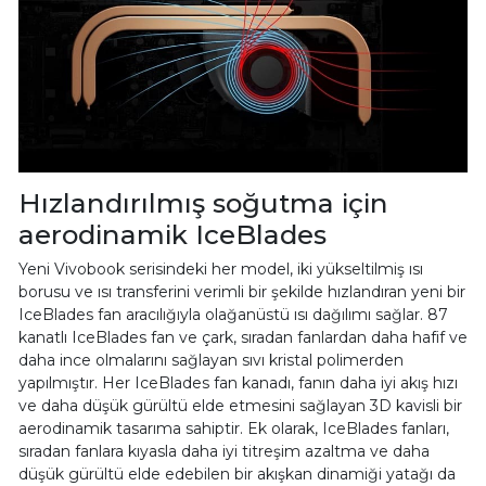
Hızlandırılmış soğutma için
aerodinamik IceBlades
Yeni Vivobook serisindeki her model, iki yükseltilmiş ısı
borusu ve ısı transferini verimli bir şekilde hızlandıran yeni bir
IceBlades fan aracılığıyla olağanüstü ısı dağılımı sağlar. 87
kanatlı IceBlades fan ve çark, sıradan fanlardan daha hafif ve
daha ince olmalarını sağlayan sıvı kristal polimerden
yapılmıştır. Her IceBlades fan kanadı, fanın daha iyi akış hızı
ve daha düşük gürültü elde etmesini sağlayan 3D kavisli bir
aerodinamik tasarıma sahiptir. Ek olarak, IceBlades fanları,
sıradan fanlara kıyasla daha iyi titreşim azaltma ve daha
düşük gürültü elde edebilen bir akışkan dinamiği yatağı da