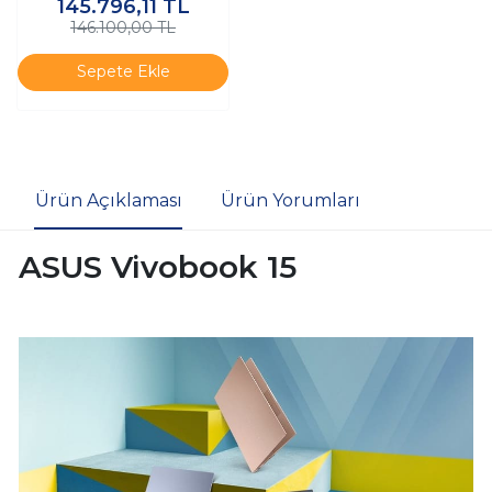
145.796,11
TL
SSD Windows 11 Pro K6
146.100,00 TL
Sepete Ekle
Ürün Açıklaması
Ürün Yorumları
ASUS Vivobook 15