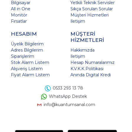
Bilgisayar
Yetkili Teknik Servisler
All in One
Sıkça Sorulan Sorular
Monitör
Müşteri Hizmetleri
Fırsatlar
İletişim
HESABIM
MÜŞTERİ
HİZMETLERİ
Üyelik Bilgilerim
Adres Bilgilerim
Hakkımızda
Siparişlerim
İletişim
Stok Alarm Listem
Hesap Numaralarımız
Alışveriş Listem
K.V.K.K Politikası
Fiyat Alarm Listem
Anında Digital Kredi
0533 293 13 78
WhatsApp Destek
info@kuantumsanal.com