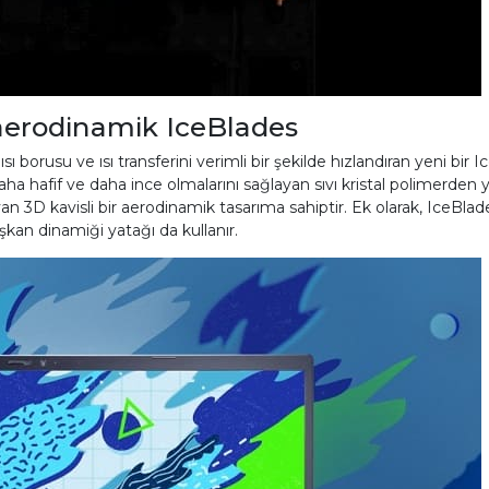
 aerodinamik IceBlades
ı borusu ve ısı transferini verimli bir şekilde hızlandıran yeni bir I
ha hafif ve daha ince olmalarını sağlayan sıvı kristal polimerden y
 3D kavisli bir aerodinamik tasarıma sahiptir. Ek olarak, IceBlades 
kan dinamiği yatağı da kullanır.