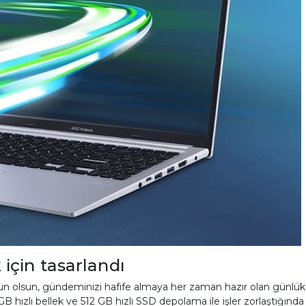
 için tasarlandı
yun olsun, gündeminizi hafife almaya her zaman hazır olan günlük ar
B hızlı bellek ve 512 GB hızlı SSD depolama ile işler zorlaştığınd