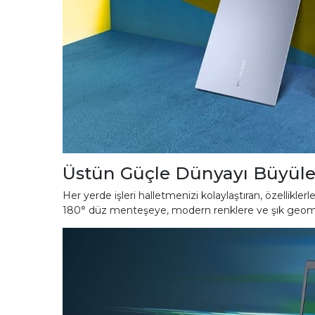
Üstün Güçle Dünyayı Büyüle
Her yerde işleri halletmenizi kolaylaştıran, özellikle
180° düz menteşeye, modern renklere ve şık geometrik