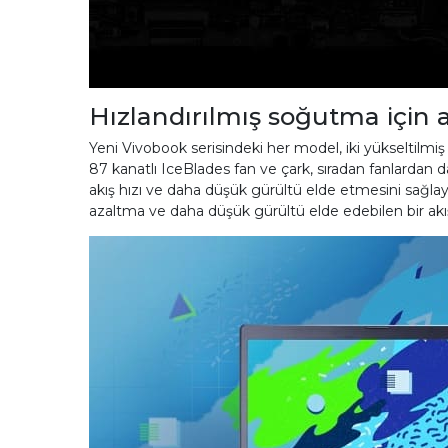
Hızlandırılmış soğutma için
Yeni Vivobook serisindeki her model, iki yükseltilmiş ıs
87 kanatlı IceBlades fan ve çark, sıradan fanlardan da
akış hızı ve daha düşük gürültü elde etmesini sağlayan
azaltma ve daha düşük gürültü elde edebilen bir akış