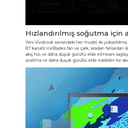
Hızlandırılmış soğutma için
Yeni Vivobook serisindeki her model, iki yükseltilmiş ıs
87 kanatlı IceBlades fan ve çark, sıradan fanlardan da
akış hızı ve daha düşük gürültü elde etmesini sağlayan
azaltma ve daha düşük gürültü elde edebilen bir akış