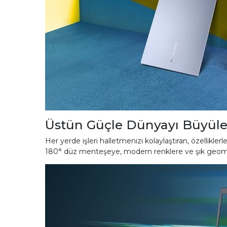
Üstün Güçle Dünyayı Büyüle
Her yerde işleri halletmenizi kolaylaştıran, özellikle
180° düz menteşeye, modern renklere ve şık geometrik