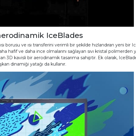
 aerodinamik IceBlades
ı borusu ve ısı transferini verimli bir şekilde hızlandıran yeni bir I
ha hafif ve daha ince olmalarını sağlayan sıvı kristal polimerden y
 3D kavisli bir aerodinamik tasarıma sahiptir. Ek olarak, IceBlades 
kan dinamiği yatağı da kullanır.