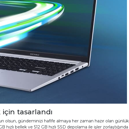
 için tasarlandı
yun olsun, gündeminizi hafife almaya her zaman hazır olan günlük ar
B hızlı bellek ve 512 GB hızlı SSD depolama ile işler zorlaştığınd