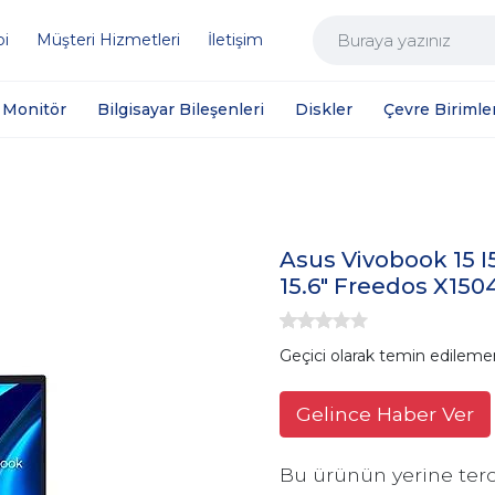
bi
Müşteri Hizmetleri
İletişim
Monitör
Bilgisayar Bileşenleri
Diskler
Çevre Birimler
Asus Vivobook 15 I
15.6" Freedos X15
Geçici olarak temin edileme
Gelince Haber Ver
Bu ürünün yerine terc