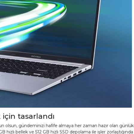
 için tasarlandı
yun olsun, gündeminizi hafife almaya her zaman hazır olan günlük ar
B hızlı bellek ve 512 GB hızlı SSD depolama ile işler zorlaştığınd