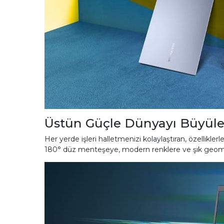
Üstün Güçle Dünyayı Büyüle
Her yerde işleri halletmenizi kolaylaştıran, özellikle
180° düz menteşeye, modern renklere ve şık geometrik