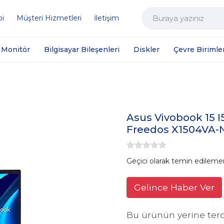
bi
Müşteri Hizmetleri
İletişim
Monitör
Bilgisayar Bileşenleri
Diskler
Çevre Birimler
Asus Vivobook 15 I5
Freedos X1504VA-
Geçici olarak temin edileme
Gelince Haber Ver
Bu ürünün yerine terc