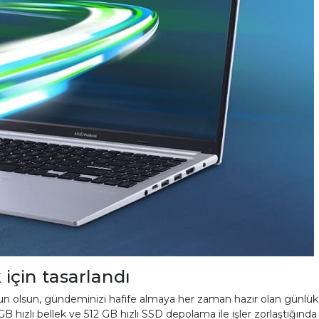
 için tasarlandı
yun olsun, gündeminizi hafife almaya her zaman hazır olan günlük ar
B hızlı bellek ve 512 GB hızlı SSD depolama ile işler zorlaştığınd