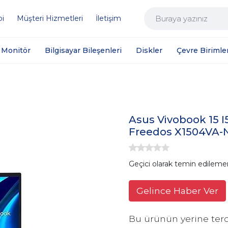
bi
Müşteri Hizmetleri
İletişim
Monitör
Bilgisayar Bileşenleri
Diskler
Çevre Birimler
Asus Vivobook 15 I
Freedos X1504VA-N
Geçici olarak temin edileme
Gelince Haber Ver
Bu ürünün yerine terc