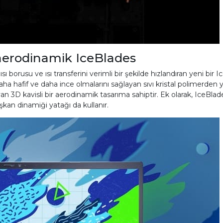
 aerodinamik IceBlades
ı borusu ve ısı transferini verimli bir şekilde hızlandıran yeni bir I
ha hafif ve daha ince olmalarını sağlayan sıvı kristal polimerden y
 3D kavisli bir aerodinamik tasarıma sahiptir. Ek olarak, IceBlades 
kan dinamiği yatağı da kullanır.