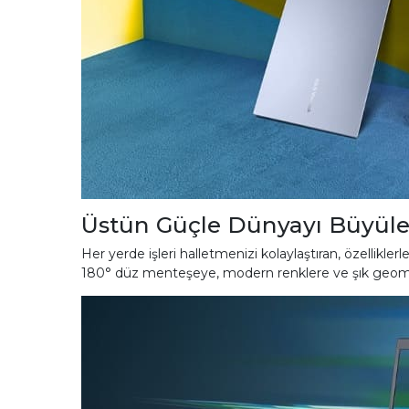
Üstün Güçle Dünyayı Büyüle
Her yerde işleri halletmenizi kolaylaştıran, özellikle
180° düz menteşeye, modern renklere ve şık geometrik