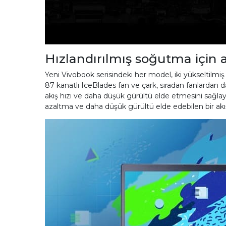
Hızlandırılmış soğutma için
Yeni Vivobook serisindeki her model, iki yükseltilmiş ıs
87 kanatlı IceBlades fan ve çark, sıradan fanlardan da
akış hızı ve daha düşük gürültü elde etmesini sağlayan
azaltma ve daha düşük gürültü elde edebilen bir akış