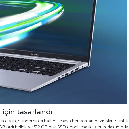
 için tasarlandı
yun olsun, gündeminizi hafife almaya her zaman hazır olan günlük ar
B hızlı bellek ve 512 GB hızlı SSD depolama ile işler zorlaştığınd