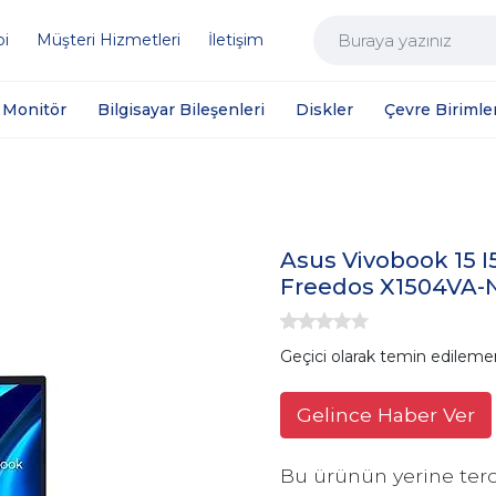
bi
Müşteri Hizmetleri
İletişim
Monitör
Bilgisayar Bileşenleri
Diskler
Çevre Birimler
Asus Vivobook 15 I5
Freedos X1504VA-
Geçici olarak temin edileme
Gelince Haber Ver
Bu ürünün yerine terc