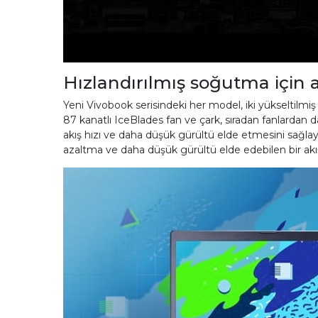
Hızlandırılmış soğutma için
Yeni Vivobook serisindeki her model, iki yükseltilmiş ıs
87 kanatlı IceBlades fan ve çark, sıradan fanlardan da
akış hızı ve daha düşük gürültü elde etmesini sağlayan
azaltma ve daha düşük gürültü elde edebilen bir akış