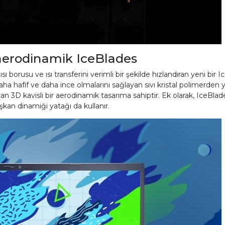
 aerodinamik IceBlades
ı borusu ve ısı transferini verimli bir şekilde hızlandıran yeni bir I
ha hafif ve daha ince olmalarını sağlayan sıvı kristal polimerden y
 3D kavisli bir aerodinamik tasarıma sahiptir. Ek olarak, IceBlades 
kan dinamiği yatağı da kullanır.