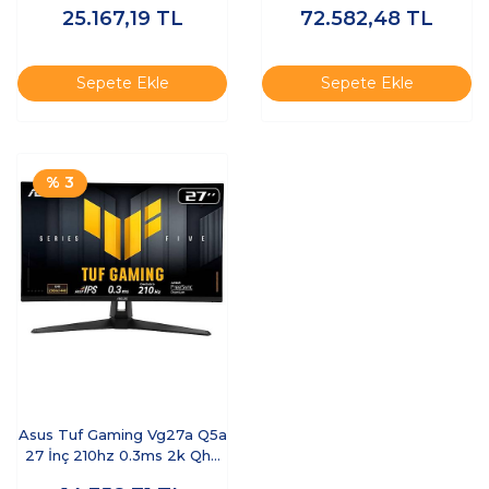
25.167,19
TL
72.582,48
TL
Sepete Ekle
Sepete Ekle
% 3
Asus Tuf Gaming Vg27a Q5a
27 İnç 210hz 0.3ms 2k Qhd
Adaptive S