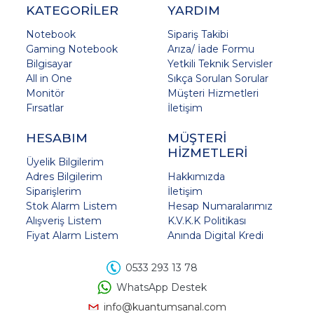
KATEGORİLER
YARDIM
Notebook
Sipariş Takibi
Gaming Notebook
Arıza/ İade Formu
Bilgisayar
Yetkili Teknik Servisler
All in One
Sıkça Sorulan Sorular
Monitör
Müşteri Hizmetleri
Fırsatlar
İletişim
HESABIM
MÜŞTERİ
HİZMETLERİ
Üyelik Bilgilerim
Adres Bilgilerim
Hakkımızda
Siparişlerim
İletişim
Stok Alarm Listem
Hesap Numaralarımız
Alışveriş Listem
K.V.K.K Politikası
Fiyat Alarm Listem
Anında Digital Kredi
0533 293 13 78
WhatsApp Destek
info@kuantumsanal.com