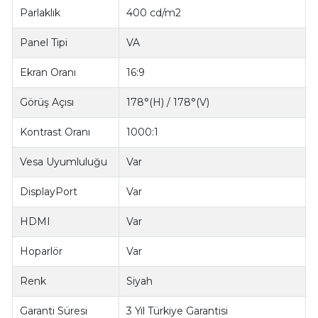
Parlaklık
400 cd/m2
Panel Tipi
VA
Ekran Oranı
16:9
Görüş Açısı
178°(H) / 178°(V)
Kontrast Oranı
1000:1
Vesa Uyumluluğu
Var
DisplayPort
Var
HDMI
Var
Hoparlör
Var
Renk
Siyah
Garanti Süresi
3 Yıl Türkiye Garantisi