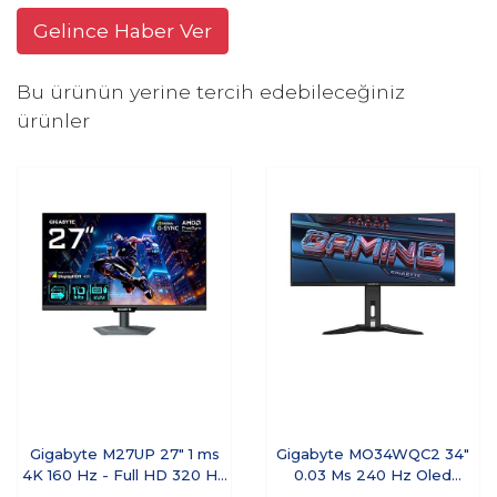
Gelince Haber Ver
Bu ürünün yerine tercih edebileceğiniz
ürünler
Gigabyte M27UP 27" 1 ms
Gigabyte MO34WQC2 34"
4K 160 Hz - Full HD 320 Hz
0.03 Ms 240 Hz Oled
Pivot IPS Oyuncu Monitörü
Oyuncu Monitör