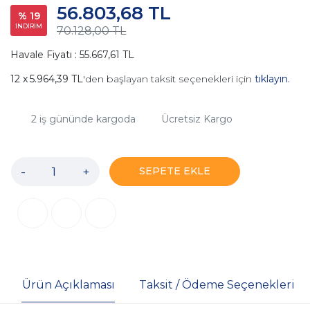
56.803,68 TL
% 19
İNDİRİM
70.128,00 TL
Havale Fiyatı : 55.667,61 TL
5.964,39 TL
'den başlayan taksit seçenekleri için
tıklayın.
2
iş gününde kargoda
Ücretsiz Kargo
-
+
SEPETE EKLE
Ürün Açıklaması
Taksit / Ödeme Seçenekleri