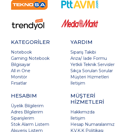
KATEGORİLER
YARDIM
Notebook
Sipariş Takibi
Gaming Notebook
Arıza/ İade Formu
Bilgisayar
Yetkili Teknik Servisler
All in One
Sıkça Sorulan Sorular
Monitör
Müşteri Hizmetleri
Fırsatlar
İletişim
HESABIM
MÜŞTERİ
HİZMETLERİ
Üyelik Bilgilerim
Adres Bilgilerim
Hakkımızda
Siparişlerim
İletişim
Stok Alarm Listem
Hesap Numaralarımız
Alışveriş Listem
K.V.K.K Politikası