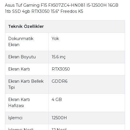
Asus Tuf Gaming F15 FX507ZC4-HN081 I5-12500H 16GB
1tb SSD 4gb RTX3050 15.6" Freedos K5
Teknik Özellikler
Dokunmatik
Yok
Ekran
Ekran Boyutu
15.6 inç
Ekran Kartı
RTX3050
Ekran Kartı Bellek
GDDR6
Tipi
Ekran Kartı
4 GB
Hafızası
İşlemci
12500H
İşlemci Nesli
12.Nesil