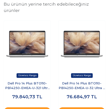
Bu ürünün yerine tercih edebileceğiniz
ürünler
Dell Pro 14 Plus BTO110-
Dell Pro 14 Plus BTO110-
PB14250-EMEA-U-321 Ultra
PB14250-EMEA-U-32 Ultra 7
7 255U 32 GB 1 TB SSD 14"
255U 32 GB 512 GB SSD 14"
79.840,73
TL
76.684,97
TL
Free Dos Dizüstü Bilgisayar
Ubuntu Dizüstü Bilgisayar