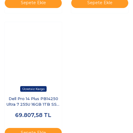
Sepete Ekle
Sepete Ekle
Dell Pro 14 Plus PB14250
Ultra 7 255U 16GB 1TB SSD
14 FHD+ FreeDOS BTO110-
69.807,58
TL
PB14250-UBU
Sepete Ekle