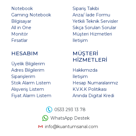
Notebook
Sipariş Takibi
Gaming Notebook
Arıza/ İade Formu
Bilgisayar
Yetkili Teknik Servisler
All in One
Sıkça Sorulan Sorular
Monitör
Müşteri Hizmetleri
Fırsatlar
İletişim
HESABIM
MÜŞTERİ
HİZMETLERİ
Üyelik Bilgilerim
Adres Bilgilerim
Hakkımızda
Siparişlerim
İletişim
Stok Alarm Listem
Hesap Numaralarımız
Alışveriş Listem
K.V.K.K Politikası
Fiyat Alarm Listem
Anında Digital Kredi
0533 293 13 78
WhatsApp Destek
info@kuantumsanal.com