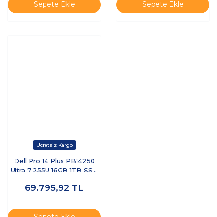
Sepete Ekle
Sepete Ekle
Dell Pro 14 Plus PB14250
Ultra 7 255U 16GB 1TB SSD
14 FHD+ FreeDOS BTO110-
69.795,92
TL
PB14250-UBU
Sepete Ekle