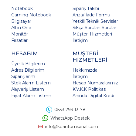
Notebook
Sipariş Takibi
Gaming Notebook
Arıza/ İade Formu
Bilgisayar
Yetkili Teknik Servisler
All in One
Sıkça Sorulan Sorular
Monitör
Müşteri Hizmetleri
Fırsatlar
İletişim
HESABIM
MÜŞTERİ
HİZMETLERİ
Üyelik Bilgilerim
Adres Bilgilerim
Hakkımızda
Siparişlerim
İletişim
Stok Alarm Listem
Hesap Numaralarımız
Alışveriş Listem
K.V.K.K Politikası
Fiyat Alarm Listem
Anında Digital Kredi
0533 293 13 78
WhatsApp Destek
info@kuantumsanal.com