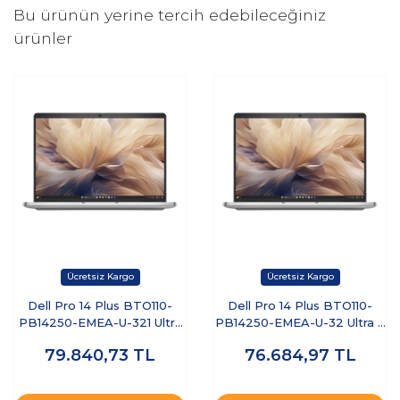
Bu ürünün yerine tercih edebileceğiniz
ürünler
Dell Pro 14 Plus BTO110-
Dell Pro 14 Plus BTO110-
PB14250-EMEA-U-321 Ultra
PB14250-EMEA-U-32 Ultra 7
7 255U 32 GB 1 TB SSD 14"
255U 32 GB 512 GB SSD 14"
79.840,73
TL
76.684,97
TL
Free Dos Dizüstü Bilgisayar
Ubuntu Dizüstü Bilgisayar