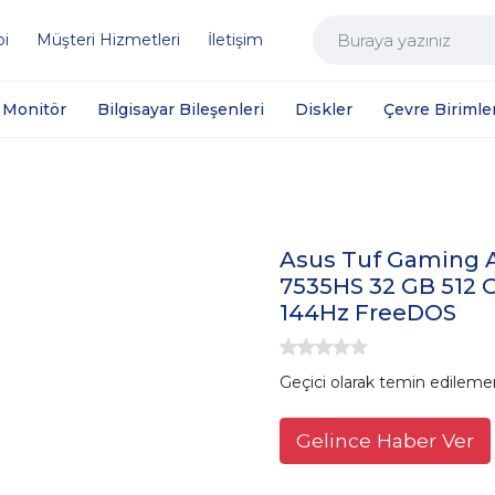
bi
Müşteri Hizmetleri
İletişim
Monitör
Bilgisayar Bileşenleri
Diskler
Çevre Birimler
Asus Tuf Gaming 
7535HS 32 GB 512 
144Hz FreeDOS
Geçici olarak temin edileme
Gelince Haber Ver