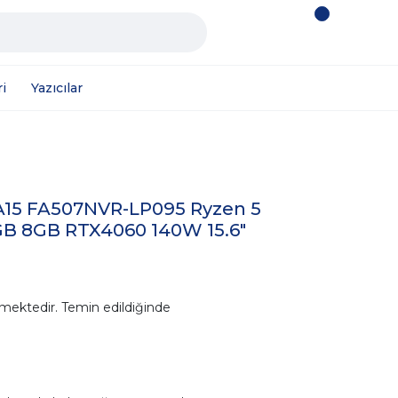
i
Yazıcılar
A15 FA507NVR-LP095 Ryzen 5
GB 8GB RTX4060 140W 15.6"
mektedir. Temin edildiğinde