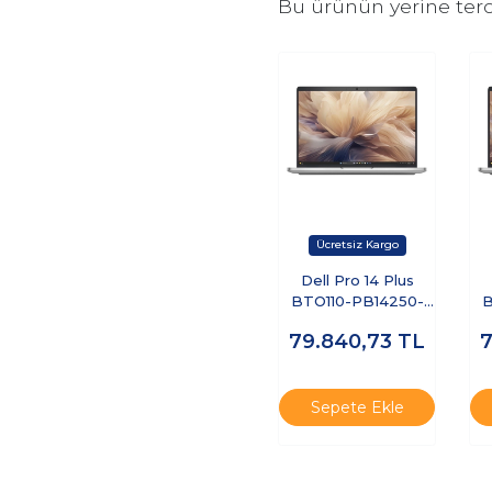
Bu ürünün yerine terc
Dell Pro 14 Plus
BTO110-PB14250-
B
EMEA-U-321 Ultra 7
E
79.840,73
TL
255U 32 GB 1 TB
2
SSD 14" Free Dos
Dizüstü Bilgisayar
D
Sepete Ekle