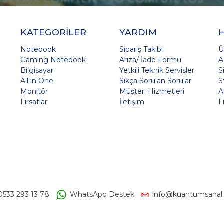
KATEGORİLER
YARDIM
Notebook
Sipariş Takibi
Ü
Gaming Notebook
Arıza/ İade Formu
A
Bilgisayar
Yetkili Teknik Servisler
S
All in One
Sıkça Sorulan Sorular
S
Monitör
Müşteri Hizmetleri
A
Fırsatlar
İletişim
F
0533 293 13 78
WhatsApp Destek
info@kuantumsanal