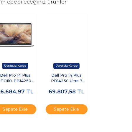
ih edebileceğiniz ürünler
Dell Pro 14 Plus
Dell Pro 14 Plus
TO110-PB14250-
PB14250 Ultra 7
MEA-U-32 Ultra 7
255U 16GB 1TB SSD
76.684,97
TL
69.807,58
TL
55U 32 GB 512 GB
14 FHD+ FreeDOS
SSD 14" Ubuntu
BTO110-PB14250-
izüstü Bilgisayar
UBU
Sepete Ekle
Sepete Ekle