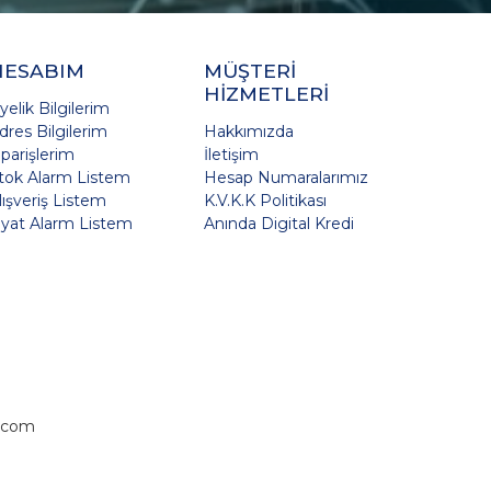
HESABIM
MÜŞTERİ
HİZMETLERİ
yelik Bilgilerim
dres Bilgilerim
Hakkımızda
iparişlerim
İletişim
tok Alarm Listem
Hesap Numaralarımız
lışveriş Listem
K.V.K.K Politikası
iyat Alarm Listem
Anında Digital Kredi
.com