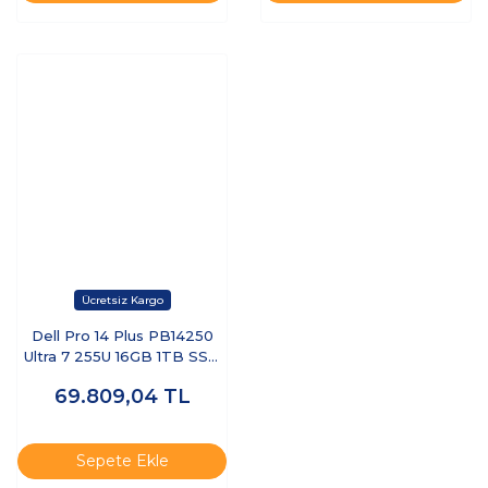
Dell Pro 14 Plus PB14250
Ultra 7 255U 16GB 1TB SSD
14 FHD+ FreeDOS BTO110-
69.809,04
TL
PB14250-UBU
Sepete Ekle