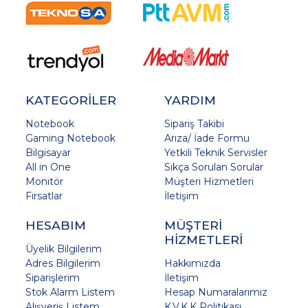
KATEGORİLER
YARDIM
Notebook
Sipariş Takibi
Gaming Notebook
Arıza/ İade Formu
Bilgisayar
Yetkili Teknik Servisler
All in One
Sıkça Sorulan Sorular
Monitör
Müşteri Hizmetleri
Fırsatlar
İletişim
HESABIM
MÜŞTERİ
HİZMETLERİ
Üyelik Bilgilerim
Adres Bilgilerim
Hakkımızda
Siparişlerim
İletişim
Stok Alarm Listem
Hesap Numaralarımız
Alışveriş Listem
K.V.K.K Politikası