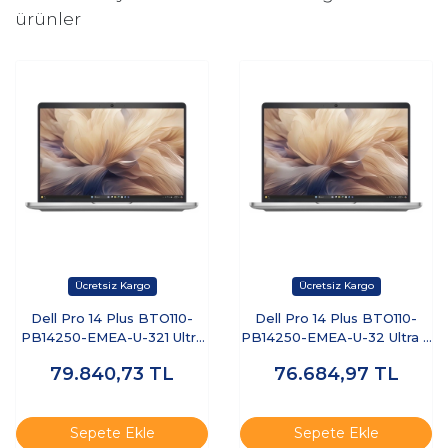
ürünler
Dell Pro 14 Plus BTO110-
Dell Pro 14 Plus BTO110-
PB14250-EMEA-U-321 Ultra
PB14250-EMEA-U-32 Ultra 7
7 255U 32 GB 1 TB SSD 14"
255U 32 GB 512 GB SSD 14"
79.840,73
TL
76.684,97
TL
Free Dos Dizüstü Bilgisayar
Ubuntu Dizüstü Bilgisayar
Sepete Ekle
Sepete Ekle