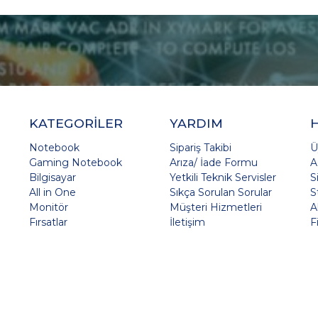
KATEGORİLER
YARDIM
Notebook
Sipariş Takibi
Ü
Gaming Notebook
Arıza/ İade Formu
A
Bilgisayar
Yetkili Teknik Servisler
S
All in One
Sıkça Sorulan Sorular
S
Monitör
Müşteri Hizmetleri
A
Fırsatlar
İletişim
F