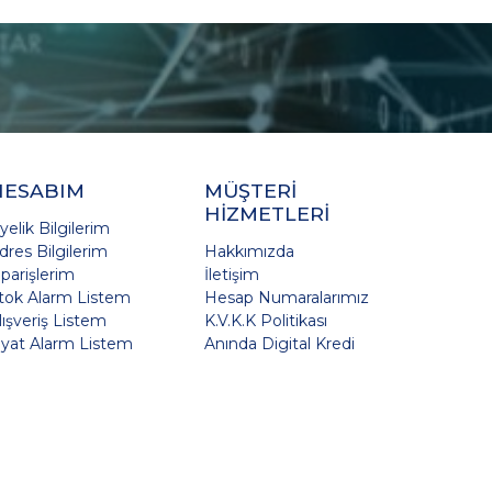
HESABIM
MÜŞTERİ
HİZMETLERİ
yelik Bilgilerim
dres Bilgilerim
Hakkımızda
iparişlerim
İletişim
tok Alarm Listem
Hesap Numaralarımız
lışveriş Listem
K.V.K.K Politikası
iyat Alarm Listem
Anında Digital Kredi