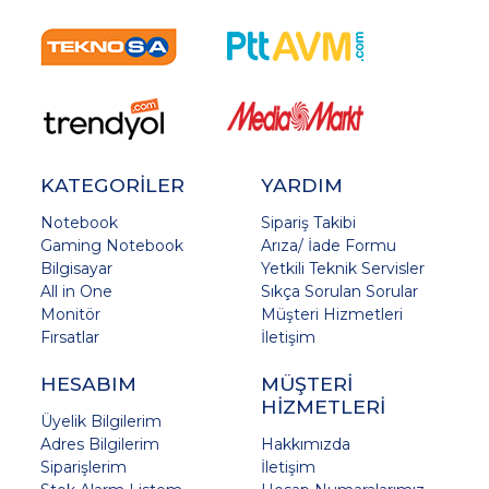
KATEGORİLER
YARDIM
Notebook
Sipariş Takibi
Gaming Notebook
Arıza/ İade Formu
Bilgisayar
Yetkili Teknik Servisler
All in One
Sıkça Sorulan Sorular
Monitör
Müşteri Hizmetleri
Fırsatlar
İletişim
HESABIM
MÜŞTERİ
HİZMETLERİ
Üyelik Bilgilerim
Adres Bilgilerim
Hakkımızda
Siparişlerim
İletişim