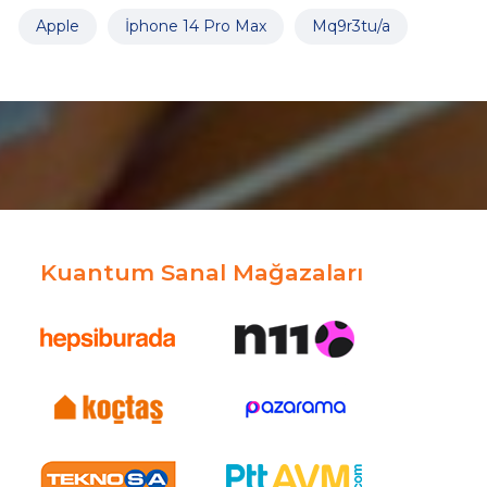
Apple
İphone 14 Pro Max
Mq9r3tu/a
Kuantum Sanal Mağazaları