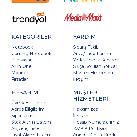
KATEGORİLER
YARDIM
Notebook
Sipariş Takibi
Gaming Notebook
Arıza/ İade Formu
Bilgisayar
Yetkili Teknik Servisler
All in One
Sıkça Sorulan Sorular
Monitör
Müşteri Hizmetleri
Fırsatlar
İletişim
HESABIM
MÜŞTERİ
HİZMETLERİ
Üyelik Bilgilerim
Adres Bilgilerim
Hakkımızda
Siparişlerim
İletişim
Stok Alarm Listem
Hesap Numaralarımız
Alışveriş Listem
K.V.K.K Politikası
Fiyat Alarm Listem
Anında Digital Kredi