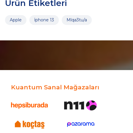
Ürün Etiketleri
Apple
İphone 13
Mlqa3tu/a
Kuantum Sanal Mağazaları