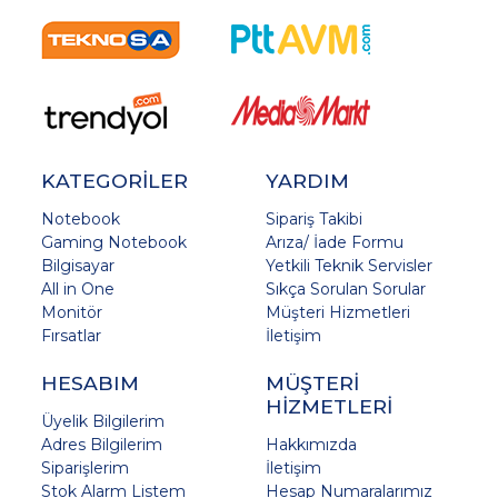
KATEGORİLER
YARDIM
Notebook
Sipariş Takibi
Gaming Notebook
Arıza/ İade Formu
Bilgisayar
Yetkili Teknik Servisler
All in One
Sıkça Sorulan Sorular
Monitör
Müşteri Hizmetleri
Fırsatlar
İletişim
HESABIM
MÜŞTERİ
HİZMETLERİ
Üyelik Bilgilerim
Adres Bilgilerim
Hakkımızda
Siparişlerim
İletişim
Stok Alarm Listem
Hesap Numaralarımız