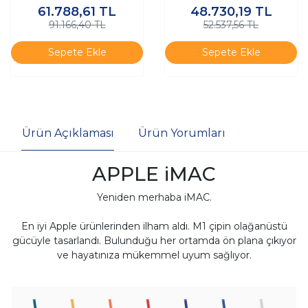
61.788,61
TL
48.730,19
TL
AIO
91.166,40 TL
52.537,56 TL
Sepete Ekle
Sepete Ekle
Ürün Açıklaması
Ürün Yorumları
APPLE iMAC
Yeniden merhaba iMAC.
En iyi Apple ürünlerinden ilham aldı. M1 çipin olağanüstü
gücüyle tasarlandı. Bulunduğu her ortamda ön plana çıkıyor
ve hayatınıza mükemmel uyum sağlıyor.