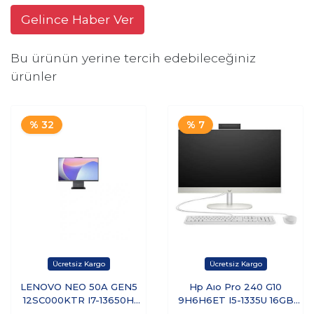
Gelince Haber Ver
Bu ürünün yerine tercih edebileceğiniz
ürünler
% 32
% 7
LENOVO NEO 50A GEN5
Hp Aıo Pro 240 G10
12SC000KTR I7-13650H
9H6H6ET I5-1335U 16GB
16GB 512GB 23.8'' FREEDOS
512SSD 23.8 Dos Beyaz