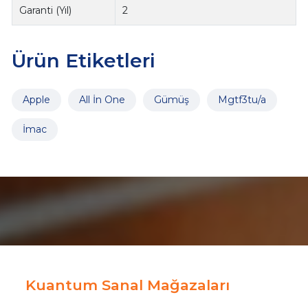
Garanti (Yıl)
2
Ürün Etiketleri
Apple
All İn One
Gümüş
Mgtf3tu/a
İmac
Kuantum Sanal Mağazaları