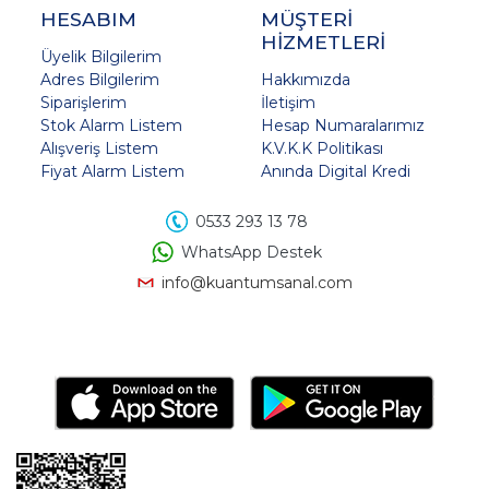
HESABIM
MÜŞTERİ
HİZMETLERİ
Üyelik Bilgilerim
Adres Bilgilerim
Hakkımızda
Siparişlerim
İletişim
Stok Alarm Listem
Hesap Numaralarımız
Alışveriş Listem
K.V.K.K Politikası
Fiyat Alarm Listem
Anında Digital Kredi
0533 293 13 78
WhatsApp Destek
info@kuantumsanal.com