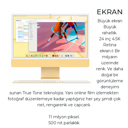
EKRAN
Büyük ekran
Büyük
rahatlık.
24 inç 4.5K
Retina
ekran.◊ Bir
milyarın
üzerinde
renk. Ve daha
doğal bir
görüntüleme
deneyimi
sunan True Tone teknolojisi. Yani online film izlemekten
fotoğraf düzenlemeye kadar yaptığınız her şey şimdi çok
net, rengarenk ve capcanlı.
11 milyon piksel.
500 nit parlaklık