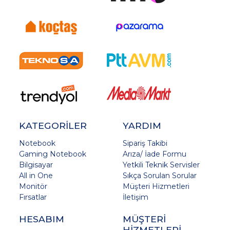
KATEGORİLER
YARDIM
Notebook
Sipariş Takibi
Gaming Notebook
Arıza/ İade Formu
Bilgisayar
Yetkili Teknik Servisler
All in One
Sıkça Sorulan Sorular
Monitör
Müşteri Hizmetleri
Fırsatlar
İletişim
HESABIM
MÜŞTERİ
HİZMETLERİ