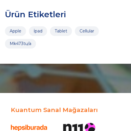
Ürün Etiketleri
Apple
İpad
Tablet
Cellular
Mk473tu/a
Kuantum Sanal Mağazaları