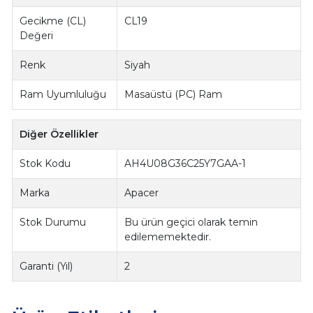
Gecikme (CL)
CL19
Değeri
Renk
Siyah
Ram Uyumluluğu
Masaüstü (PC) Ram
Diğer Özellikler
Stok Kodu
AH4U08G36C25Y7GAA-1
Marka
Apacer
Stok Durumu
Bu ürün geçici olarak temin
edilememektedir.
Garanti (Yıl)
2