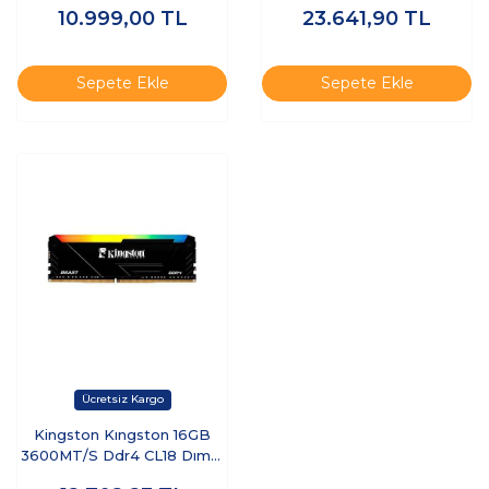
10.999,00
TL
23.641,90
TL
KF432C16BBK2/32TR -
RAM
Sepete Ekle
Sepete Ekle
Kingston Kıngston 16GB
3600MT/S Ddr4 CL18 Dımm
Beast Rgb Turkey