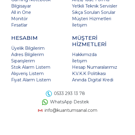
Bilgisayar
Yetkili Teknik Servisler
All in One
Sıkça Sorulan Sorular
Monitör
Müşteri Hizmetleri
Fırsatlar
İletişim
HESABIM
MÜŞTERİ
HİZMETLERİ
Üyelik Bilgilerim
Adres Bilgilerim
Hakkımızda
Siparişlerim
İletişim
Stok Alarm Listem
Hesap Numaralarımız
Alışveriş Listem
K.V.K.K Politikası
Fiyat Alarm Listem
Anında Digital Kredi
0533 293 13 78
WhatsApp Destek
info@kuantumsanal.com