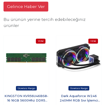
Gelince Haber Ver
Bu ürünün yerine tercih edebileceğiniz
ürünler
KINGSTON KVR56U46BS8-
Dark Aquaforce W246
16 16GB 5600Mhz DDR5
240MM RGB Sıvı İşlemci
CL46 DIMM Ram
Soğutucu DKCCW246