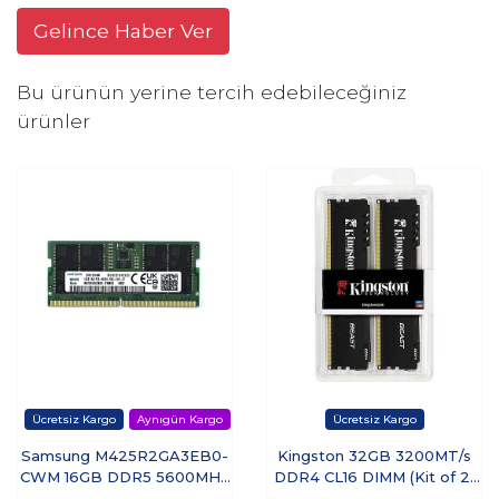
Gelince Haber Ver
Bu ürünün yerine tercih edebileceğiniz
ürünler
Samsung M425R2GA3EB0-
Kingston 32GB 3200MT/s
CWM 16GB DDR5 5600MHz
DDR4 CL16 DIMM (Kit of 2)
Notebook RAM - OEM
Beast Black Turkey