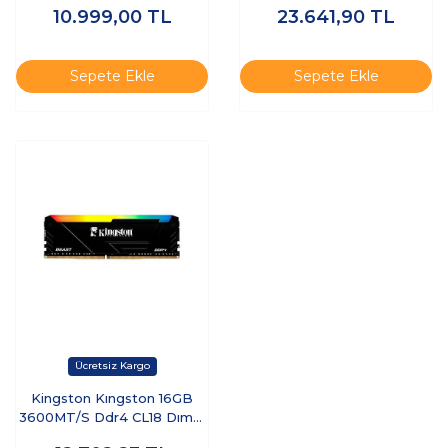
10.999,00
TL
23.641,90
TL
KF432C16BBK2/32TR -
RAM
Sepete Ekle
Sepete Ekle
Kingston Kıngston 16GB
3600MT/S Ddr4 CL18 Dımm
Beast Rgb Turkey