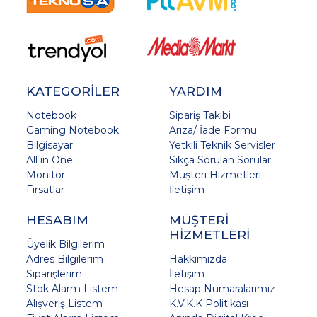
KATEGORİLER
YARDIM
Notebook
Sipariş Takibi
Gaming Notebook
Arıza/ İade Formu
Bilgisayar
Yetkili Teknik Servisler
All in One
Sıkça Sorulan Sorular
Monitör
Müşteri Hizmetleri
Fırsatlar
İletişim
HESABIM
MÜŞTERİ
HİZMETLERİ
Üyelik Bilgilerim
Adres Bilgilerim
Hakkımızda
Siparişlerim
İletişim
Stok Alarm Listem
Hesap Numaralarımız
Alışveriş Listem
K.V.K.K Politikası