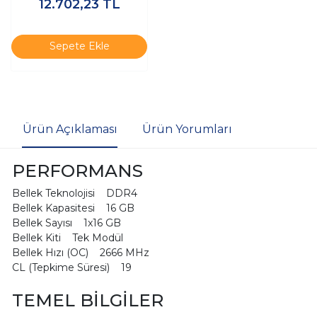
12.702,23
TL
KF436C18BB2A/16TR - Ram
Sepete Ekle
Ürün Açıklaması
Ürün Yorumları
PERFORMANS
Bellek Teknolojisi DDR4
Bellek Kapasitesi 16 GB
Bellek Sayısı 1x16 GB
Bellek Kiti Tek Modül
Bellek Hızı (OC) 2666 MHz
CL (Tepkime Süresi) 19
TEMEL BİLGİLER