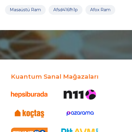
Masaüstü Ram
Afsd416fh1p
Afox Ram
Kuantum Sanal Mağazaları