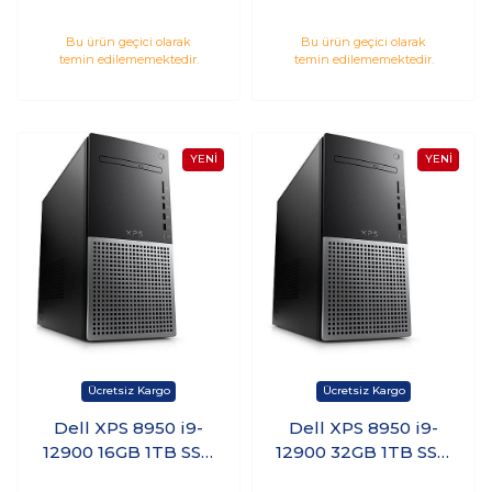
SSD 1TB HDD 6GB
SSD 1TB HDD 12GB
RTX3060 Windows 11
RTX3060 Windows 11
Bu ürün geçici olarak
Bu ürün geçici olarak
temin edilememektedir.
temin edilememektedir.
Pro
Pro
XPS89508300WP
Dell XPS 8950 i9-
Dell XPS 8950 i9-
12900 16GB 1TB SSD
12900 32GB 1TB SSD
8GB RTX3060Ti
8GB RTX3070