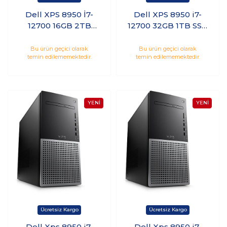
Dell XPS 8950 İ7-
Dell XPS 8950 i7-
12700 16GB 2TB
12700 32GB 1TB SSD
HDD 1TB SSD 8GB
1TB HDD 8GB
RTX3070 Windows 11
RTX3070 Windows
Bu ürün geçici olarak
Bu ürün geçici olarak
temin edilememektedir.
temin edilememektedir.
Pro
10 Pro
XPS89507000WP
XPS8950ADSL6900
Dell Xps 8950 i7-
Dell Xps 8950 i7-