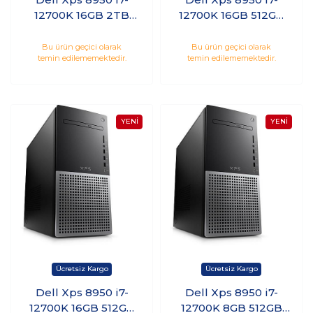
12700K 16GB 2TB
12700K 16GB 512GB
HDD 512GB SSD 8GB
SSD 1TB HDD 12GB
RTX3060Ti Windows
RTX3060 Windows 11
Bu ürün geçici olarak
Bu ürün geçici olarak
temin edilememektedir.
temin edilememektedir.
10 Pro
Pro
XPS8950ADSL6800
Dell Xps 8950 i7-
Dell Xps 8950 i7-
12700K 16GB 512GB
12700K 8GB 512GB