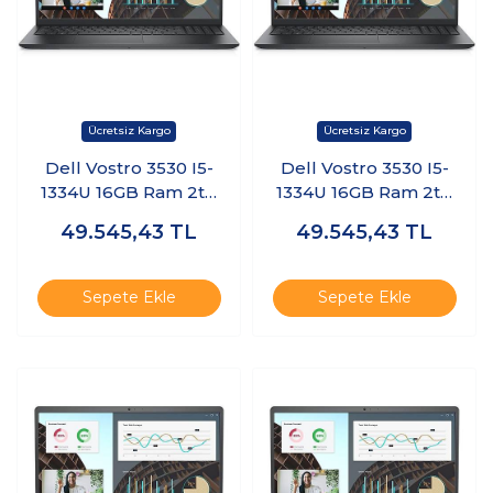
Dell Vostro 3530 I5-
Dell Vostro 3530 I5-
1334U 16GB Ram 2tb
1334U 16GB Ram 2tb
SSD 15.6" Windows 11
SSD 15.6" Windows 11
49.545,43
TL
49.545,43
TL
Home
Pro
N3409PVNB3530U
N3409PVNB3530U
KT17
KT18
Sepete Ekle
Sepete Ekle