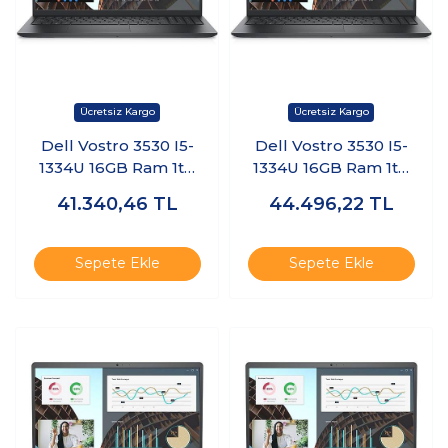
Dell Vostro 3530 I5-
Dell Vostro 3530 I5-
1334U 16GB Ram 1tb
1334U 16GB Ram 1tb
SSD 15.6" Freedos
SSD 15.6" Windows 11
41.340,46
TL
44.496,22
TL
N3409PVNB3530U
Home
KT10
N3409PVNB3530U
KT11
Sepete Ekle
Sepete Ekle