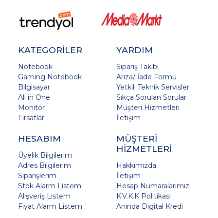
KATEGORİLER
YARDIM
Notebook
Sipariş Takibi
Gaming Notebook
Arıza/ İade Formu
Bilgisayar
Yetkili Teknik Servisler
All in One
Sıkça Sorulan Sorular
Monitör
Müşteri Hizmetleri
Fırsatlar
İletişim
HESABIM
MÜŞTERİ
HİZMETLERİ
Üyelik Bilgilerim
Adres Bilgilerim
Hakkımızda
Siparişlerim
İletişim
Stok Alarm Listem
Hesap Numaralarımız
Alışveriş Listem
K.V.K.K Politikası
Fiyat Alarm Listem
Anında Digital Kredi