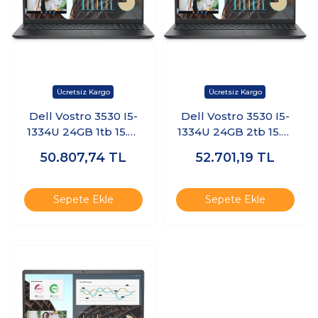
Dell Vostro 3530 I5-
Dell Vostro 3530 I5-
1334U 24GB 1tb 15.6"
1334U 24GB 2tb 15.6"
Windows 11 Pro
Freedos
50.807,74
TL
52.701,19
TL
N3409PVNB3530U
N3409PVNB3530U
K23
K9
Sepete Ekle
Sepete Ekle