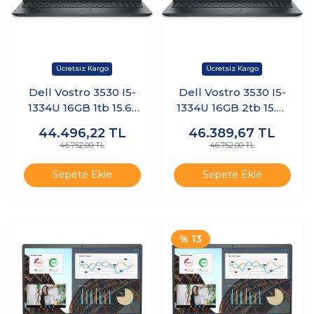
Dell Vostro 3530 I5-
Dell Vostro 3530 I5-
1334U 16GB 1tb 15.6"
1334U 16GB 2tb 15.6"
Windows 11 Pro
Freedos
44.496,22
TL
46.389,67
TL
N3409PVNB3530U
N3409PVNB3530U
46.752,00 TL
46.752,00 TL
K20
K6
Sepete Ekle
Sepete Ekle
% 13