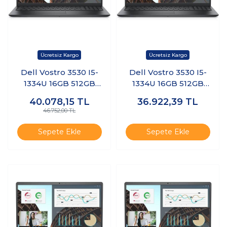
Dell Vostro 3530 I5-
Dell Vostro 3530 I5-
1334U 16GB 512GB
1334U 16GB 512GB
15.6" Windows 11 Pro
SSD 15.6" Fhd
40.078,15
TL
36.922,39
TL
N3409PVNB3530U
Ubuntu Taşınabilir
46.752,00 TL
K19
Bilgisayar
N3409PVNB3530U
Sepete Ekle
Sepete Ekle
001