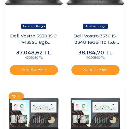
Dell Vostro 3530 15,6'
Dell Vostro 3530 I5-
I7-1355U 8gb
1334U 16GB 1tb 15.6"
512GB.SSD Ubn
Freedos
37.048,62
TL
38.184,70
TL
(MODEL::N1601PVNB
N3404PVNB3530U
47.920,80 TL
40.908,00 TL
3530_U)
K2
Sepete Ekle
Sepete Ekle
% 11