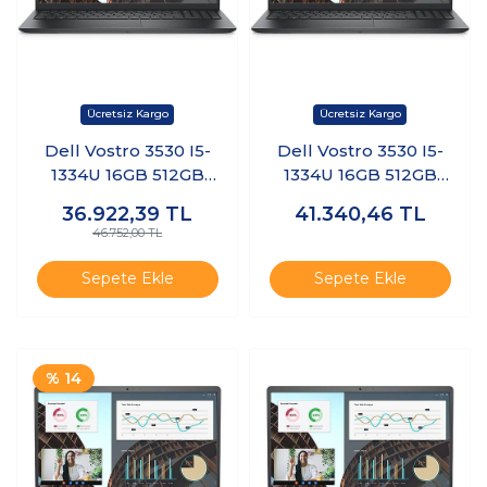
Dell Vostro 3530 I5-
Dell Vostro 3530 I5-
1334U 16GB 512GB
1334U 16GB 512GB
15.6" Freedos
15.6" Windows 11 Pro
36.922,39
TL
41.340,46
TL
N3409PVNB3530U
N3404PVNB3530U
46.752,00 TL
K4
K5
Sepete Ekle
Sepete Ekle
% 14