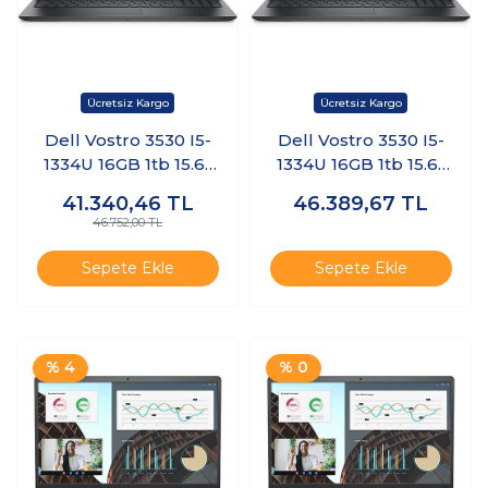
Dell Vostro 3530 I5-
Dell Vostro 3530 I5-
1334U 16GB 1tb 15.6"
1334U 16GB 1tb 15.6"
Freedos
Windows 11 Pro
41.340,46
TL
46.389,67
TL
N3409PVNB3530U
N3404PVNB3530U
46.752,00 TL
K5
K6
Sepete Ekle
Sepete Ekle
% 4
% 0