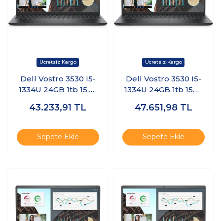
Dell Vostro 3530 I5-
Dell Vostro 3530 I5-
1334U 24GB 1tb 15.6"
1334U 24GB 1tb 15.6"
Freedos
Freedos
43.233,91
TL
47.651,98
TL
N3404PVNB3530U
N3409PVNB3530U
K3
K8
Sepete Ekle
Sepete Ekle