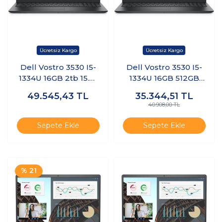
Dell Vostro 3530 I5-
Dell Vostro 3530 I5-
1334U 16GB 2tb 15.6"
1334U 16GB 512GB
Windows 11 Pro
15.6" Freedos
49.545,43
TL
35.344,51
TL
N3409PVNB3530U
N3404PVNB3530U
40.908,00 TL
K21
K1
Sepete Ekle
Sepete Ekle
% 21