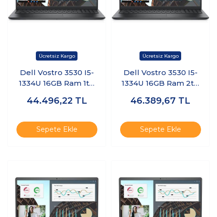
Dell Vostro 3530 I5-
Dell Vostro 3530 I5-
1334U 16GB Ram 1tb
1334U 16GB Ram 2tb
SSD 15.6" Windows 11
SSD 15.6" Freedos
44.496,22
TL
46.389,67
TL
Pro
N3409PVNB3530U
N3409PVNB3530U
KT16
KT12
Sepete Ekle
Sepete Ekle