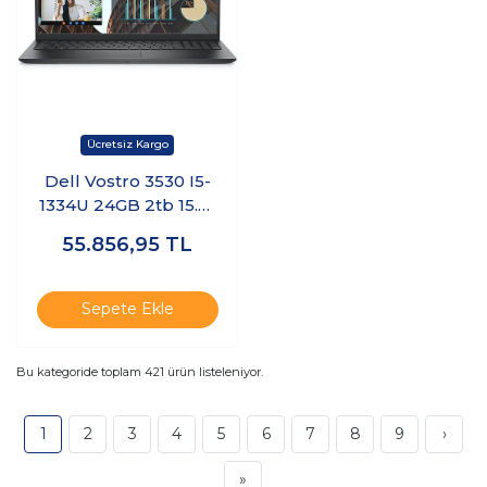
Dell Vostro 3530 I5-
1334U 24GB 2tb 15.6"
Windows 11 Pro
55.856,95
TL
N3409PVNB3530U
K24
Sepete Ekle
Bu kategoride toplam
421
ürün listeleniyor.
1
2
3
4
5
6
7
8
9
›
»