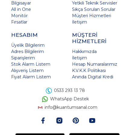
Bilgisayar
Yetkili Teknik Servisler
All in One
Sıkça Sorulan Sorular
Monitör
Müşteri Hizmetleri
Fırsatlar
İletişim
HESABIM
MÜŞTERİ
HİZMETLERİ
Üyelik Bilgilerim
Adres Bilgilerim
Hakkımızda
Siparişlerim
İletişim
Stok Alarm Listem
Hesap Numaralarımız
Alışveriş Listem
K.V.K.K Politikası
Fiyat Alarm Listem
Anında Digital Kredi
0533 293 13 78
WhatsApp Destek
info@kuantumsanal.com