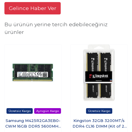
Gelince Haber Ver
Bu ürünün yerine tercih edebileceğiniz
ürünler
Samsung M425R2GA3EB0-
Kingston 32GB 3200MT/s
CWM 16GB DDR5 5600MHz
DDR4 CL16 DIMM (Kit of 2)
Notebook RAM - OEM
Beast Black Turkey