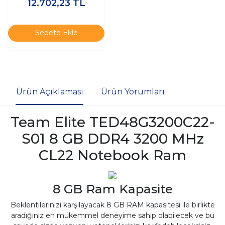
12.702,23
TL
KF436C18BB2A/16TR - Ram
Sepete Ekle
Ürün Açıklaması
Ürün Yorumları
Team Elite TED48G3200C22-
S01 8 GB DDR4 3200 MHz
CL22 Notebook Ram
8 GB Ram Kapasite
Beklentilerinizi karşılayacak 8 GB RAM kapasitesi ile birlikte
aradığınız en mükemmel deneyime sahip olabilecek ve bu