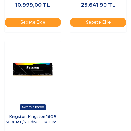
10.999,00
TL
23.641,90
TL
KF432C16BBK2/32TR -
RAM
Sepete Ekle
Sepete Ekle
Kingston Kıngston 16GB
3600MT/S Ddr4 CL18 Dımm
Beast Rgb Turkey