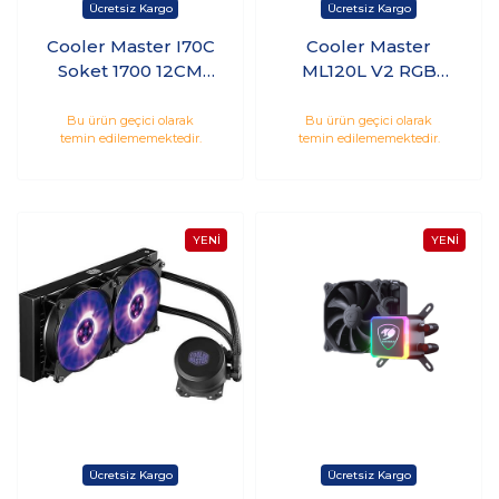
Cooler Master I70C
Cooler Master
Soket 1700 12CM
ML120L V2 RGB
ARGB Fanlı İşlemci
İşlemci Sıvı Soğutma
Soğutucu (RR-I7C7-
Bu ürün geçici olarak
Bu ürün geçici olarak
temin edilememektedir.
temin edilememektedir.
18PA-R1)