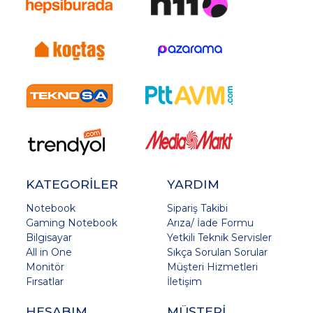
KATEGORİLER
YARDIM
Notebook
Sipariş Takibi
Gaming Notebook
Arıza/ İade Formu
Bilgisayar
Yetkili Teknik Servisler
All in One
Sıkça Sorulan Sorular
Monitör
Müşteri Hizmetleri
Fırsatlar
İletişim
HESABIM
MÜŞTERİ