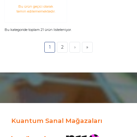
işlemci Soğutucu
Bu ürün geçici olarak
temin edilememektedir.
Bu kategoride toplam
21
ürün listeleniyor.
1
2
›
»
Kuantum Sanal Mağazaları