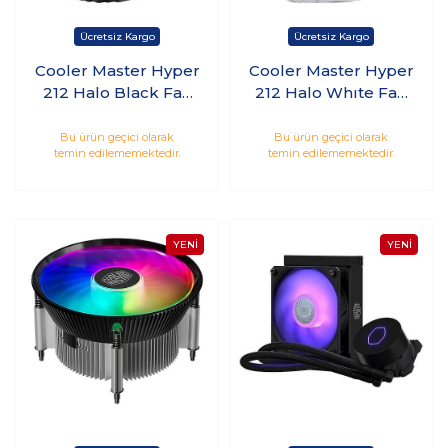
Cooler Master Hyper
Cooler Master Hyper
212 Halo Black Fan
212 Halo Whıte Fan
İşlemci Soğutucu
İşlemci Soğutucu
(RR-S4WW-20PA-R1)
Bu ürün geçici olarak
Bu ürün geçici olarak
temin edilememektedir.
temin edilememektedir.