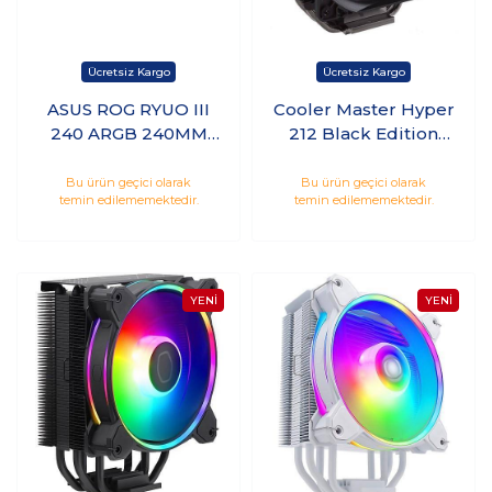
ASUS ROG RYUO III
Cooler Master Hyper
240 ARGB 240MM
212 Black Edition
SIVI SOĞUTUCU
Fan İşlemci
Soğutucu (RR-212S-
Bu ürün geçici olarak
Bu ürün geçici olarak
temin edilememektedir.
temin edilememektedir.
20PK-R2)