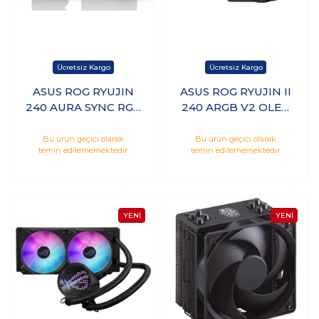
ASUS ROG RYUJIN
ASUS ROG RYUJIN II
240 AURA SYNC RGB
240 ARGB V2 OLED
Sıvı İşlemci
CPU Sıvı Soğutucu
Soğutucusu
Bu ürün geçici olarak
Bu ürün geçici olarak
temin edilememektedir.
temin edilememektedir.