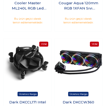
Cooler Master
Cougar Aqua 120mm
ML240L RGB Led
RGB 1XFAN Sıvı
Fanlı İşlemci Sıvı
İşlemci Soğutucusu
Soğutma
CGR-AQUA-120
Bu ürün geçici olarak
Bu ürün geçici olarak
temin edilememektedir.
temin edilememektedir.
Dark DKCCL171 Intel
Dark DKCCW360