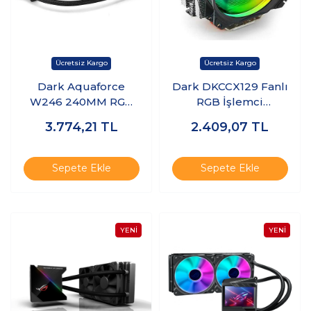
Dark Aquaforce
Dark DKCCX129 Fanlı
W246 240MM RGB
RGB İşlemci
Sıvı İşlemci
Soğutucu
3.774,21
TL
2.409,07
TL
Soğutucu
DKCCW246
Sepete Ekle
Sepete Ekle