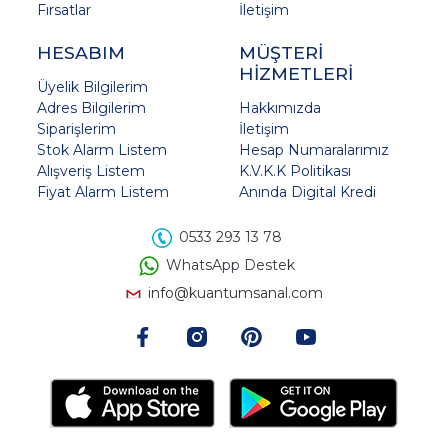
Fırsatlar
İletişim
HESABIM
MÜŞTERİ
HİZMETLERİ
Üyelik Bilgilerim
Adres Bilgilerim
Hakkımızda
Siparişlerim
İletişim
Stok Alarm Listem
Hesap Numaralarımız
Alışveriş Listem
K.V.K.K Politikası
Fiyat Alarm Listem
Anında Digital Kredi
0533 293 13 78
WhatsApp Destek
info@kuantumsanal.com