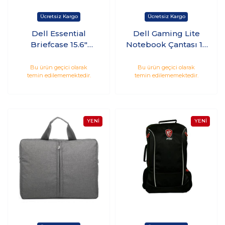
Dell Essential
Dell Gaming Lite
Briefcase 15.6"
Notebook Çantası 17
Bilgisayar Çantası
Siyah - 460-BCZB
460-BCZV
Bu ürün geçici olarak
Bu ürün geçici olarak
temin edilememektedir.
temin edilememektedir.