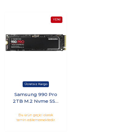
Samsung 990 Pro
2TB M.2 Nvme SSD
(7450/6900MB/s)
MZ-V8P2T0BW
Bu ürün geçici olarak
temin edilememektedir.