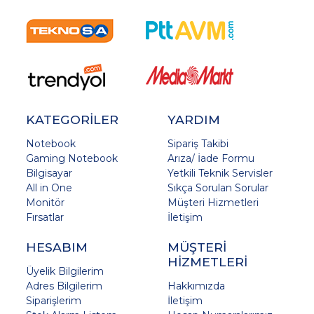
KATEGORİLER
YARDIM
Notebook
Sipariş Takibi
Gaming Notebook
Arıza/ İade Formu
Bilgisayar
Yetkili Teknik Servisler
All in One
Sıkça Sorulan Sorular
Monitör
Müşteri Hizmetleri
Fırsatlar
İletişim
HESABIM
MÜŞTERİ
HİZMETLERİ
Üyelik Bilgilerim
Adres Bilgilerim
Hakkımızda
Siparişlerim
İletişim