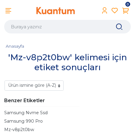
0
Anasayfa
'Mz-v8p2t0bw' kelimesi için
etiket sonuçları
Benzer Etiketler
Samsung Nvme Ssd
Samsung 990 Pro
Mz-v8p2t0bw