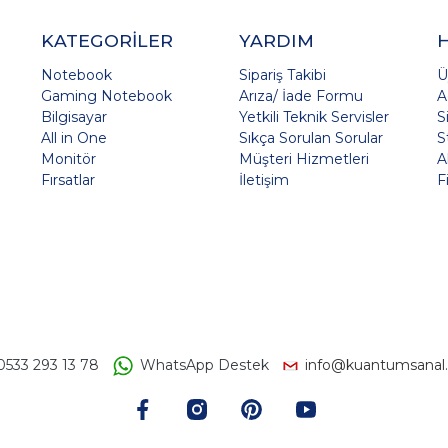
KATEGORİLER
YARDIM
Notebook
Sipariş Takibi
Ü
Gaming Notebook
Arıza/ İade Formu
A
Bilgisayar
Yetkili Teknik Servisler
S
All in One
Sıkça Sorulan Sorular
S
Monitör
Müşteri Hizmetleri
A
Fırsatlar
İletişim
F
0533 293 13 78
WhatsApp Destek
info@kuantumsanal