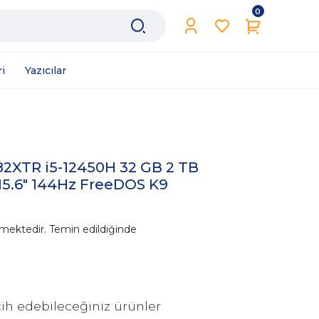
0
i
Yazıcılar
82XTR i5-12450H 32 GB 2 TB
5.6" 144Hz FreeDOS K9
mektedir. Temin edildiğinde
ih edebileceğiniz ürünler