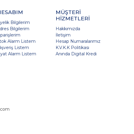
HESABIM
MÜŞTERİ
HİZMETLERİ
yelik Bilgilerim
dres Bilgilerim
Hakkımızda
iparişlerim
İletişim
tok Alarm Listem
Hesap Numaralarımız
lışveriş Listem
K.V.K.K Politikası
iyat Alarm Listem
Anında Digital Kredi
.com