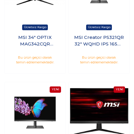
MSI 34" OPTIX
MSI Creator PS321QR
MAG342CQR
32" WQHD IPS 165Hz
3440x1440 (UWQHD)
1ms Hdmı Dp
CURVE 1500R VA
HDR600 Monitör
Bu ürün geçici olarak
Bu ürün geçici olarak
temin edilememektedir.
temin edilememektedir.
144HZ 1MS
ADAPTIVE-SYNC
GAMING MONITOR