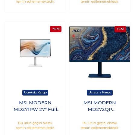
temin edilememektedir.
temin edilememektedir.
Curved Monitör
MSI MODERN
MSI MODERN
MD271PW 27" Full
MD272QP
HD IPS 75Hz 5ms
ULTRAMARINE 27"
Hdmı Type-C
QHD IPS 75Hz 4ms
Bu ürün geçici olarak
Bu ürün geçici olarak
temin edilememektedir.
temin edilememektedir.
Monitör
Hdmı Dp Type-C