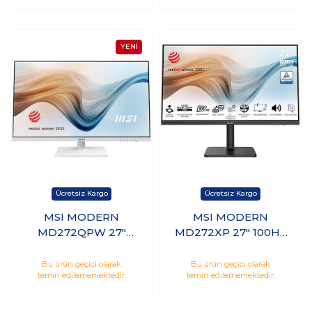
Monitör
MSI MODERN
MSI MODERN
MD272QPW 27"
MD272XP 27" 100Hz
QHD IPS 75Hz 4ms
1ms HDMI DP IPS
Hdmı Dp Type-C
Monitör
Bu ürün geçici olarak
Bu ürün geçici olarak
temin edilememektedir.
temin edilememektedir.
Monitör