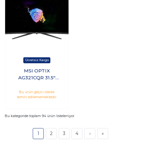
MSI OPTIX
AG321CQR 31.5"
WQHD VA 165Hz 1ms
Hdmı Dp Freesync
Bu ürün geçici olarak
temin edilememektedir.
Premium Curved
Gaming Monitör
Bu kategoride toplam
94
ürün listeleniyor.
1
2
3
4
›
»