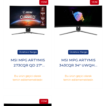
MSI MPG ARTYMIS
MSI MPG ARTYMIS
273CQR QD 27"
343CQR 34" UWQHD
WQHD VA 165Hz 1ms
VA 165Hz 1ms Hdmı
Hdmı Dp Type-C
Dp Adaptıve Sync
Bu ürün geçici olarak
Bu ürün geçici olarak
temin edilememektedir.
temin edilememektedir.
Curved Gaming
Curved Gaming
Monitör
Monitör