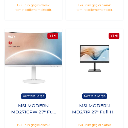
Hdmı Type-C
Hdmı Type-C
Bu ürün geçici olarak
Bu ürün geçici olarak
temin edilememektedir.
temin edilememektedir.
Monitör
Curved Monitör
MSI MODERN
MSI MODERN
MD271CPW 27" Full
MD271P 27" Full HD
HD VA 75Hz 4ms
IPS 75Hz 5ms Hdmı
Hdmı Type-C
Type-C Monitör
Bu ürün geçici olarak
Bu ürün geçici olarak