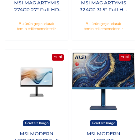
MSI MAG ARTYMIS
MSI MAG ARTYMIS
274CP 27" Full HD
324CP 31.5" Full HD
VA 165Hz 1ms Hdmı
VA 165Hz 1ms Hdmı
Dp Type-C Curved
Dp Type-C Curved
Bu ürün geçici olarak
Bu ürün geçici olarak
temin edilememektedir.
temin edilememektedir.
Gaming Monitör
Gaming
MSI MODERN
MSI MODERN