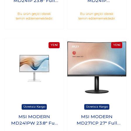
MD241P 23.8" Full
MD241P
HD IPS 75Hz 5ms
ULTRAMARINE 23.8"
Hdmı Type-C
Full HD IPS 75Hz
Bu ürün geçici olarak
Bu ürün geçici olarak
temin edilememektedir.
temin edilememektedir.
Monitör
5ms HDMI Type-C
Monitör
MSI MODERN
MSI MODERN
MD241PW 23.8" Full
MD271CP 27" Full
HD IPS 75Hz 5ms
HD VA 75Hz 4ms