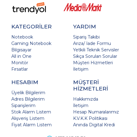
KATEGORİLER
YARDIM
Notebook
Sipariş Takibi
Gaming Notebook
Arıza/ İade Formu
Bilgisayar
Yetkili Teknik Servisler
All in One
Sıkça Sorulan Sorular
Monitör
Müşteri Hizmetleri
Fırsatlar
İletişim
HESABIM
MÜŞTERİ
HİZMETLERİ
Üyelik Bilgilerim
Adres Bilgilerim
Hakkımızda
Siparişlerim
İletişim
Stok Alarm Listem
Hesap Numaralarımız
Alışveriş Listem
K.V.K.K Politikası
Fiyat Alarm Listem
Anında Digital Kredi