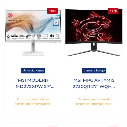
MSI MODERN
MSI MPG ARTYMIS
MD272XPW 27"
273CQR 27" WQHD
100Hz 1ms Hdmı Dp
VA 165Hz 1ms Hdmı
IPS Monitör
Dp Type-C Curved
Bu ürün geçici olarak
Bu ürün geçici olarak
temin edilememektedir.
temin edilememektedir.
Gaming Monitör