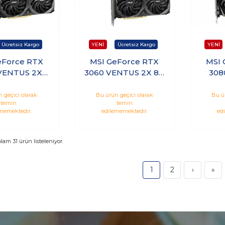
eForce RTX
MSI GeForce RTX
MSI 
VENTUS 2X
3060 VENTUS 2X 8G
308
 12GB GDDR6
OC 8GB GDDR6
TRIO
Nvidia Ekran
128Bit Nvidia Ekran
320Bi
 geçici olarak
Bu ürün geçici olarak
Bu ü
temin
temin
Kartı
Kartı
memektedir.
edilememektedir.
ed
plam
31
ürün listeleniyor.
1
2
›
»