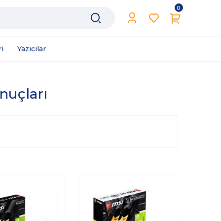
0
i
Yazıcılar
onuçları