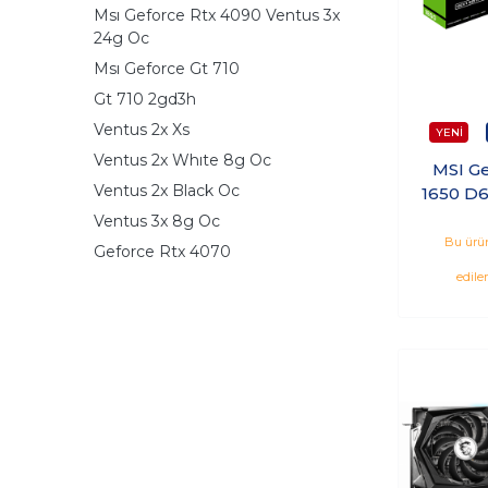
Msı Geforce Rtx 4090 Ventus 3x
24g Oc
Msı Geforce Gt 710
Gt 710 2gd3h
Ventus 2x Xs
Ventus 2x Whıte 8g Oc
MSI G
Ventus 2x Black Oc
1650 D
OCV1 
Ventus 3x 8g Oc
128Bit 
Bu ürün
Geforce Rtx 4070
edile