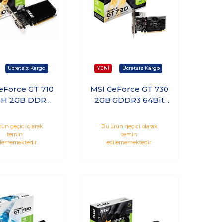
eForce GT 710
MSI GeForce GT 730
H 2GB DDR3
2GB GDDR3 64Bit
LP Ekran Kartı
Nvidia Ekran Kartı
N730K-2GD3/LP
rün geçici olarak
Bu ürün geçici olarak
temin
temin
ilememektedir.
edilememektedir.