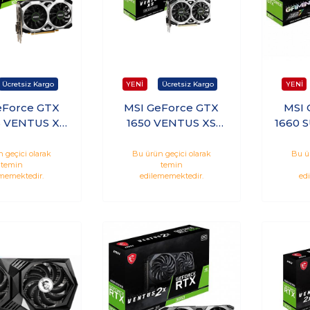
eForce GTX
MSI GeForce GTX
MSI 
6 VENTUS XS
1650 VENTUS XS
1660 
4GB GDDR6
4GB GDDR5 128Bit
X 6GB
Nvidia Ekran
Nvidia Ekran Kartı
Nvidi
 geçici olarak
Bu ürün geçici olarak
Bu ü
temin
temin
Kartı
memektedir.
edilememektedir.
ed