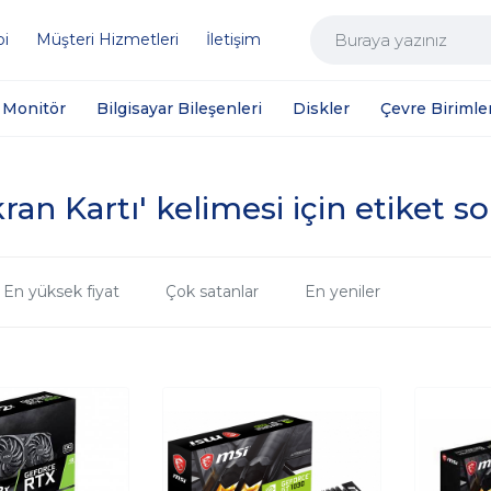
bi
Müşteri Hizmetleri
İletişim
Monitör
Bilgisayar Bileşenleri
Diskler
Çevre Birimler
ran Kartı' kelimesi için etiket s
En yüksek fiyat
Çok satanlar
En yeniler