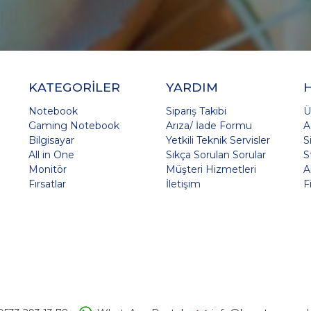
KATEGORİLER
YARDIM
Notebook
Sipariş Takibi
Ü
Gaming Notebook
Arıza/ İade Formu
A
Bilgisayar
Yetkili Teknik Servisler
S
All in One
Sıkça Sorulan Sorular
S
Monitör
Müşteri Hizmetleri
A
Fırsatlar
İletişim
F