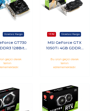
eForce GT730
MSI GeForce GTX
DDR3 128Bit
1050Ti 4GB GDDR5
a Ekran Kartı
128Bit Nvidia Ekran
30-2GD3V2
Kartı
rün geçici olarak
Bu ürün geçici olarak
temin
temin
ilememektedir.
edilememektedir.