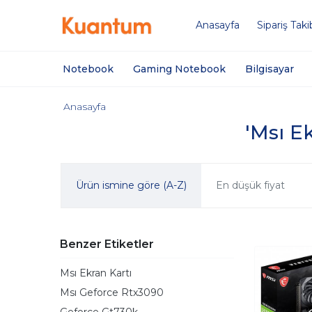
Anasayfa
Sipariş Taki
Notebook
Gaming Notebook
Bilgisayar
Anasayfa
'Msı Ek
Ürün ismine göre (A-Z)
En düşük fiyat
Benzer Etiketler
Msı Ekran Kartı
Msı Geforce Rtx3090
Geforce Gt730k