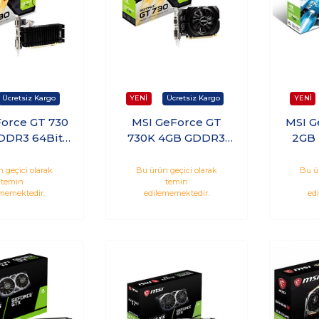
orce GT 730
MSI GeForce GT
MSI G
DDR3 64Bit
730K 4GB GDDR3
2GB 
 Ekran Kartı
64Bit Nvidia Ekran
Nvidi
2GD3H/LPV1
Kartı N730K-
N7
 geçici olarak
Bu ürün geçici olarak
Bu ü
temin
temin
4GD3/OC
memektedir.
edilememektedir.
ed