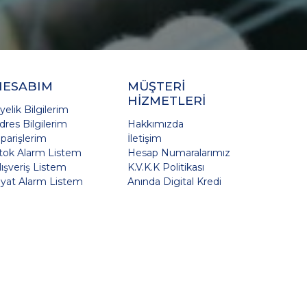
HESABIM
MÜŞTERİ
HİZMETLERİ
yelik Bilgilerim
dres Bilgilerim
Hakkımızda
iparişlerim
İletişim
tok Alarm Listem
Hesap Numaralarımız
lışveriş Listem
K.V.K.K Politikası
iyat Alarm Listem
Anında Digital Kredi