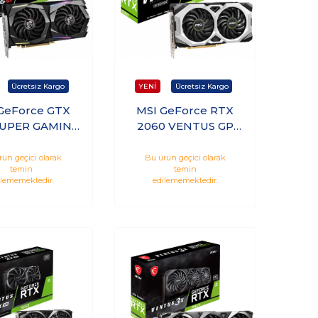
GeForce GTX
MSI GeForce RTX
SUPER GAMING
2060 VENTUS GP
 GDDR6 192Bit
OC 6GB GDDR6
a Ekran Kartı
192Bit Nvidia Ekran
rün geçici olarak
Bu ürün geçici olarak
temin
temin
Kartı RTX2060-
ilememektedir.
edilememektedir.
VENTUS-GP-OC