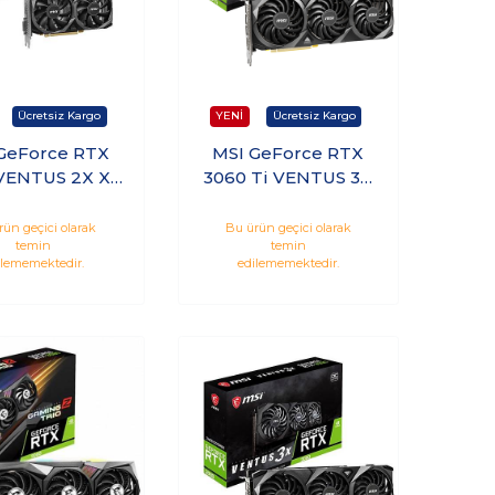
GeForce RTX
MSI GeForce RTX
VENTUS 2X XS
3060 Ti VENTUS 3X
 OC GDDR6
8GB GDDR6 256Bit
t Nvidia Ekran
Nvidia Ekran Kartı
rün geçici olarak
Bu ürün geçici olarak
temin
temin
Kartı
ilememektedir.
edilememektedir.