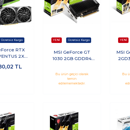
eForce RTX
MSI GeForce GT
MSI G
VENTUS 2X
1030 2GB GDDR4
2GD3
 OC 12GB
64Bit Nvidia Ekran
64Bit 
80,02
TL
6 192Bit
Kartı
Bu ürün geçici olarak
Bu ü
 Ekran Kartı
temin
edilememektedir.
ed