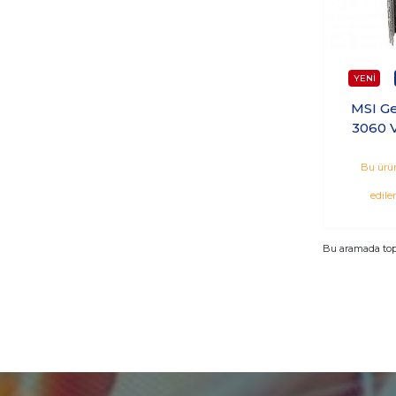
MSI G
3060 
12G OC
192Bit 
Bu ürün
edile
Bu aramada to