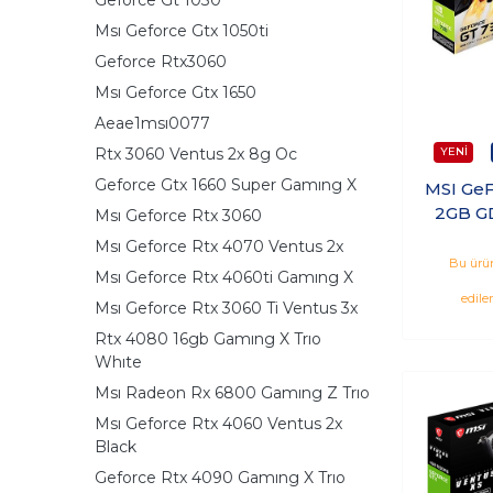
Msı Geforce Gtx 1050ti
Geforce Rtx3060
Msı Geforce Gtx 1650
Aeae1msı0077
Rtx 3060 Ventus 2x 8g Oc
Geforce Gtx 1660 Super Gamıng X
MSI GeF
2GB G
Msı Geforce Rtx 3060
Nvidia
Msı Geforce Rtx 4070 Ventus 2x
N730K-
Bu ürün
Msı Geforce Rtx 4060ti Gamıng X
edile
Msı Geforce Rtx 3060 Ti Ventus 3x
Rtx 4080 16gb Gamıng X Trıo
Whıte
Msı Radeon Rx 6800 Gamıng Z Trıo
Msı Geforce Rtx 4060 Ventus 2x
Black
Geforce Rtx 4090 Gamıng X Trıo