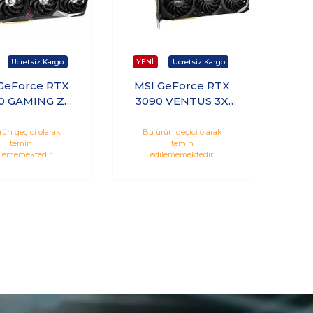
GeForce RTX
MSI GeForce RTX
0 GAMING Z
3090 VENTUS 3X
 10GB GDDR6X
24G OC 24GB
t Nvidia Ekran
GDDR6X 384Bit
rün geçici olarak
Bu ürün geçici olarak
temin
temin
Kartı
Nvidia Ekran Kartı
ilememektedir.
edilememektedir.