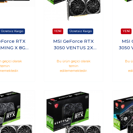
eForce RTX
MSI GeForce RTX
MSI 
AMING X 8GB
3050 VENTUS 2X
3050 
6 128Bit
8GB OC GDDR6
8GB
 Ekran Kartı
128Bit Nvida Ekran
128Bi
 geçici olarak
Bu ürün geçici olarak
Bu ü
temin
temin
Kartı RTX3050-
memektedir.
edilememektedir.
ed
VENTUS-2X-8GB-OC