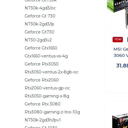
N730k-4gd3/oc
Geforce Gt 730
N730k-2gd3/lp
Geforce Gt730
N730-2gd3v2
Geforce Gtx1650
MSI G
3060 
Gtx1650-ventus-xs-4g
12GB
Geforce Rtx3050
31.8
GDDR
Rtx3050-ventus-2x-8gb-oc
Nvidia
Geforce Rtx2060
Rtx2060-ventus-gp-oc
Rtx3050-gamıng-x-8g
Geforce Rtx 3080
Rtx3080-gamıng-z-trıo-10g
N730k-2gd3h/lpv1
Geforce Gt 1030