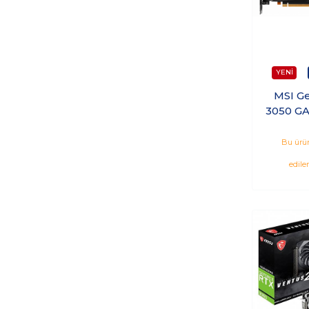
MSI G
3050 G
GDDR
Nvidia
Bu ürün
edile