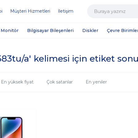
bi
Müşteri Hizmetleri
İletişim
Monitör
Bilgisayar Bileşenleri
Diskler
Çevre Birimler
83tu/a' kelimesi için etiket sonu
En yüksek fiyat
Çok satanlar
En yeniler