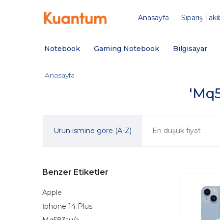
Anasayfa
Sipariş Taki
Notebook
Gaming Notebook
Bilgisayar
Anasayfa
'Mq5
Ürün ismine göre (A-Z)
En düşük fiyat
Benzer Etiketler
Apple
İphone 14 Plus
Mq583tu/a