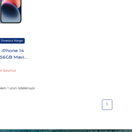
 iPhone 14
256GB Mavi
583TU/A
at Sorunuz
plam
1
ürün listeleniyor.
1