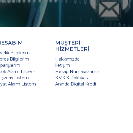
HESABIM
MÜŞTERİ
HİZMETLERİ
yelik Bilgilerim
dres Bilgilerim
Hakkımızda
iparişlerim
İletişim
tok Alarm Listem
Hesap Numaralarımız
lışveriş Listem
K.V.K.K Politikası
iyat Alarm Listem
Anında Digital Kredi