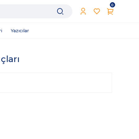
0
i
Yazıcılar
çları