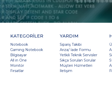
KATEGORİLER
YARDIM
Notebook
Sipariş Takibi
Ü
Gaming Notebook
Arıza/ İade Formu
A
Bilgisayar
Yetkili Teknik Servisler
S
All in One
Sıkça Sorulan Sorular
S
Monitör
Müşteri Hizmetleri
A
Fırsatlar
İletişim
F