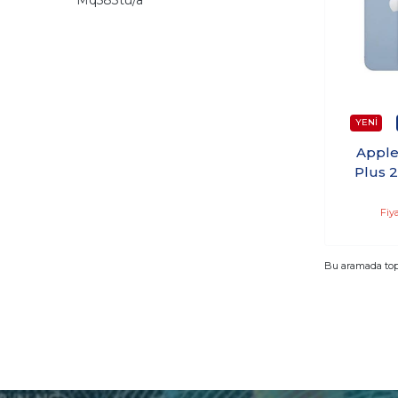
Apple
Plus 
MQ
Fiy
Bu aramada to