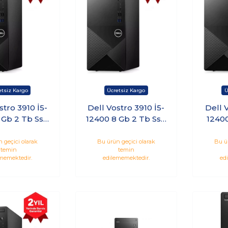
stro 3910 İ5-
Dell Vostro 3910 İ5-
Dell 
 Gb 2 Tb Ssd
12400 8 Gb 2 Tb Ssd
1240
reedos
Windows 11 Pro
Ssd W
dt3910Emea
N7505Vdt3910Emea
N750
 geçici olarak
Bu ürün geçici olarak
Bu ü
temin
temin
_U Kt4
_U Kt20
memektedir.
edilememektedir.
ed