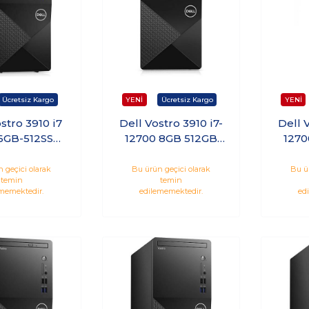
stro 3910 i7
Dell Vostro 3910 i7-
Dell 
6GB-512SSD-
12700 8GB 512GB
1270
WPro
SSD Ubuntu
SSD W
N7600VDT3910EME1
Masaü
 geçici olarak
Bu ürün geçici olarak
Bu ü
temin
temin
_U
N760
memektedir.
edilememektedir.
ed