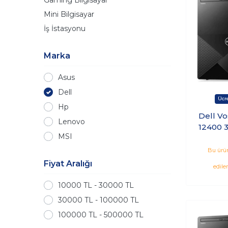
Mini Bilgisayar
İş İstasyonu
Marka
Asus
Dell
Hp
Dell Vo
Lenovo
12400 
MSI
Ssd
N7505V
Bu ürün
_
Fiyat Aralığı
edile
10000 TL - 30000 TL
30000 TL - 100000 TL
100000 TL - 500000 TL