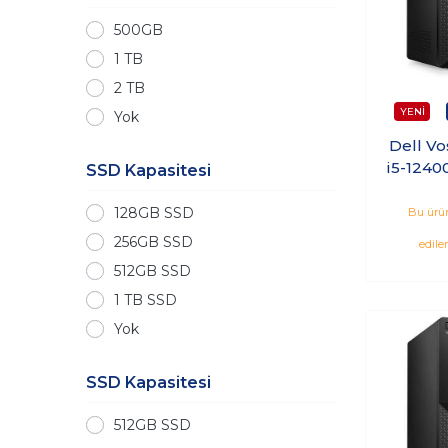
500GB
1 TB
2 TB
Yok
Dell V
i5-1240
SSD Kapasitesi
SSD Win
N750
128GB SSD
Bu ürün
256GB SSD
edile
512GB SSD
1 TB SSD
Yok
SSD Kapasitesi
512GB SSD