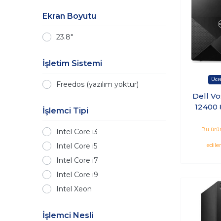
Ekran Boyutu
23.8"
İşletim Sistemi
Freedos (yazılım yoktur)
Dell Vo
12400 
İşlemci Tipi
Ssd Wi
N7505V
Bu ürün
Intel Core i3
_
Intel Core i5
edile
Intel Core i7
Intel Core i9
Intel Xeon
İşlemci Nesli