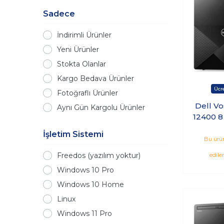
Sadece
İndirimli Ürünler
Yeni Ürünler
Stokta Olanlar
Kargo Bedava Ürünler
Fotoğraflı Ürünler
Dell Vo
Aynı Gün Kargolu Ürünler
12400 8
F
İşletim Sistemi
N7505V
Bu ürün
Freedos (yazılım yoktur)
edile
Windows 10 Pro
Windows 10 Home
Linux
Windows 11 Pro