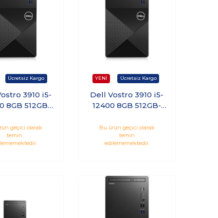
Vostro 3910 i5-
Dell Vostro 3910 i5-
0 8GB 512GB
12400 8GB 512GB-
indows 11 Pro
SSD Windows 10 Pro
519VDT3910
rün geçici olarak
Bu ürün geçici olarak
temin
temin
ilememektedir.
edilememektedir.