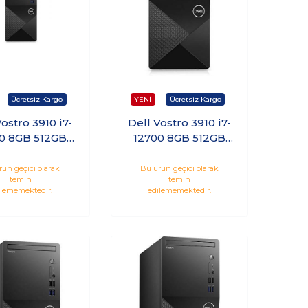
Vostro 3910 i7-
Dell Vostro 3910 i7-
0 8GB 512GB
12700 8GB 512GB
indows 11 Pro
SSD Windows 11 Pro
stü Bilgisayar
N7600VDT3910
rün geçici olarak
Bu ürün geçici olarak
temin
temin
0VDT3910WP
ilememektedir.
edilememektedir.