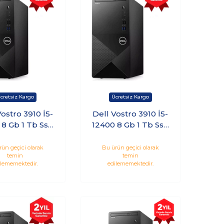
Vostro 3910 İ5-
Dell Vostro 3910 İ5-
 8 Gb 1 Tb Ssd
12400 8 Gb 1 Tb Ssd
Freedos
Windows 11 Pro
5Vdt3910Emea
N7505Vdt3910Emea
rün geçici olarak
Bu ürün geçici olarak
temin
temin
_U Kt3
_U Kt19
ilememektedir.
edilememektedir.