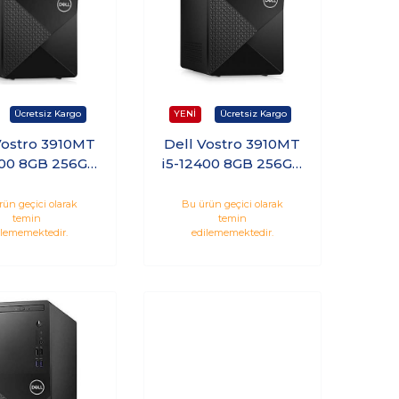
Vostro 3910MT
Dell Vostro 3910MT
400 8GB 256GB
i5-12400 8GB 256GB
SD Ubuntu
SSD Ubuntu
5VDT3910EME
N7505VDT3910_U
rün geçici olarak
Bu ürün geçici olarak
temin
temin
A_U
ilememektedir.
edilememektedir.