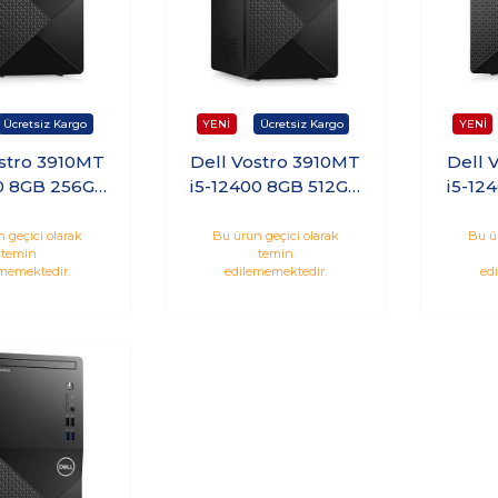
ostro 3910MT
Dell Vostro 3910MT
Dell 
0 8GB 256GB
i5-12400 8GB 512GB
i5-12
dows 11 Pro
SSD Ubuntu
S
5VDT3910
N7519VDT3910EME
N75
 geçici olarak
Bu ürün geçici olarak
Bu ü
temin
temin
A_U
memektedir.
edilememektedir.
ed