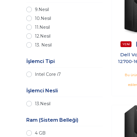
9.Nesil
10.Nesil
11.Nesil
12.Nesil
13. Nesil
Dell Vo
12700-1
İşlemci Tipi
Intel Core i7
Bu ürün
edile
İşlemci Nesli
13.Nesil
Ram (Sistem Belleği)
4 GB