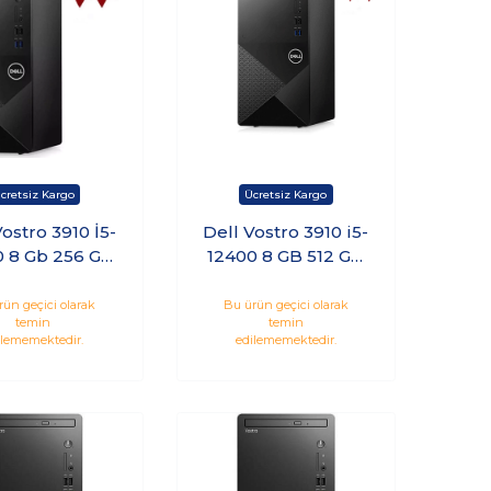
Vostro 3910 İ5-
Dell Vostro 3910 i5-
0 8 Gb 256 Gb
12400 8 GB 512 GB
indows 11 Pro
SSD Freedos
5Vdt3910Emea
N7505VDT3910EME
rün geçici olarak
Bu ürün geçici olarak
temin
temin
_U Kt17
A_U KT2
ilememektedir.
edilememektedir.