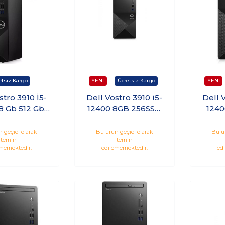
stro 3910 İ5-
Dell Vostro 3910 i5-
Dell 
8 Gb 512 Gb
12400 8GB 256SSD
1240
ndows 11 Pro
Windows 11 Pro
SSD W
dt3910Emea
N7
 geçici olarak
Bu ürün geçici olarak
Bu ü
temin
temin
U Kt18
memektedir.
edilememektedir.
ed