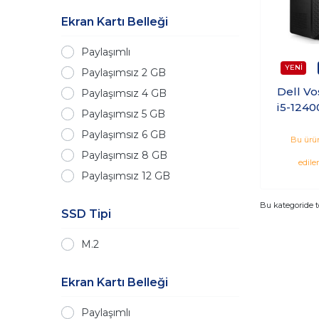
Ekran Kartı Belleği
Paylaşımlı
Paylaşımsız 2 GB
Dell V
Paylaşımsız 4 GB
i5-124
Paylaşımsız 5 GB
SSD Win
Paylaşımsız 6 GB
N7519
Bu ürün
Paylaşımsız 8 GB
edile
Paylaşımsız 12 GB
Bu kategoride 
SSD Tipi
M.2
Ekran Kartı Belleği
Paylaşımlı