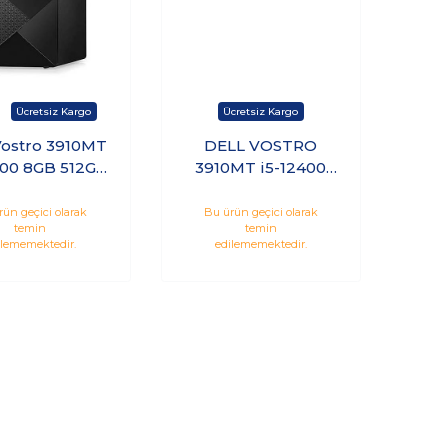
Vostro 3910MT
DELL VOSTRO
400 8GB 512GB
3910MT i5-12400
SD Ubuntu
8GB 512GB SSD
19VDT3910_U
W11P
rün geçici olarak
Bu ürün geçici olarak
temin
temin
N7519VDT3910EME1
ilememektedir.
edilememektedir.
_W