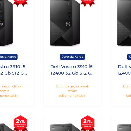
stro 3910 İ5-
Dell Vostro 3910 İ5-
Dell 
32 Gb 512 Gb
12400 32 Gb 512 Gb
12400
 Freedos
Ssd Windows 11 Pro
dt3910Emea
N7505Vdt3910Emea
N750
 geçici olarak
Bu ürün geçici olarak
Bu ü
temin
temin
U Kt14
_U Kt30
memektedir.
edilememektedir.
ed