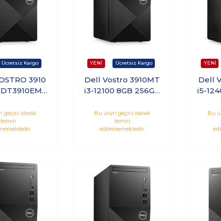
OSTRO 3910
Dell Vostro 3910MT
Dell 
VDT3910EME
i3-12100 8GB 256GB
i5-12
3-12100 8GB
SSD Ubuntu
S
B SSD DOS
N750
 geçici olarak
Bu ürün geçici olarak
Bu ü
temin
temin
memektedir.
edilememektedir.
ed