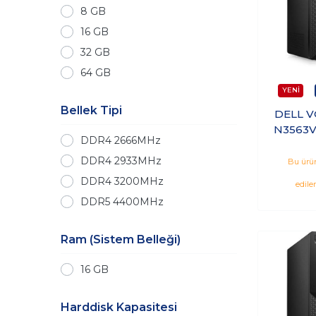
8 GB
16 GB
32 GB
64 GB
Bellek Tipi
DELL V
N3563
DDR4 2666MHz
A_U I
256G
DDR4 2933MHz
Bu ürün
DDR4 3200MHz
edile
DDR5 4400MHz
Ram (Sistem Belleği)
16 GB
Harddisk Kapasitesi