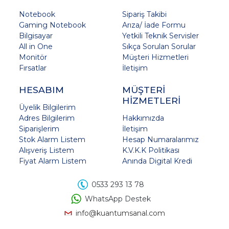
Notebook
Sipariş Takibi
Gaming Notebook
Arıza/ İade Formu
Bilgisayar
Yetkili Teknik Servisler
All in One
Sıkça Sorulan Sorular
Monitör
Müşteri Hizmetleri
Fırsatlar
İletişim
HESABIM
MÜŞTERİ
HİZMETLERİ
Üyelik Bilgilerim
Adres Bilgilerim
Hakkımızda
Siparişlerim
İletişim
Stok Alarm Listem
Hesap Numaralarımız
Alışveriş Listem
K.V.K.K Politikası
Fiyat Alarm Listem
Anında Digital Kredi
0533 293 13 78
WhatsApp Destek
info@kuantumsanal.com