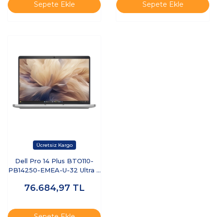
Sepete Ekle
Sepete Ekle
Dell Pro 14 Plus BTO110-
PB14250-EMEA-U-32 Ultra 7
255U 32 GB 512 GB SSD 14"
76.684,97
TL
Ubuntu Dizüstü Bilgisayar
Sepete Ekle