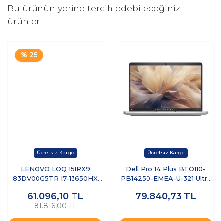
Bu ürünün yerine tercih edebileceğiniz
ürünler
% 25
LENOVO LOQ 15IRX9
Dell Pro 14 Plus BTO110-
83DV00G5TR I7-13650HX
PB14250-EMEA-U-321 Ultra
8GB 512GB SSD 6GB
7 255U 32 GB 1 TB SSD 14"
61.096,10
TL
79.840,73
TL
RTX3050 15.6" DOS
Free Dos Dizüstü Bilgisayar
81.816,00 TL