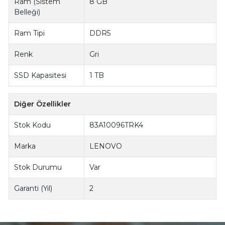
Ram (Sistem
8 GB
Belleği)
Ram Tipi
DDR5
Renk
Gri
SSD Kapasitesi
1 TB
Diğer Özellikler
Stok Kodu
83A10096TRK4
Marka
LENOVO
Stok Durumu
Var
Garanti (Yıl)
2