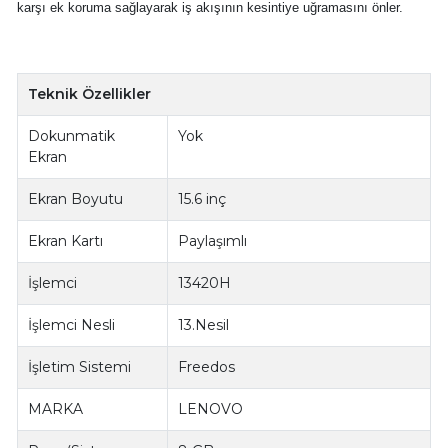
karşı ek koruma sağlayarak iş akışının kesintiye uğramasını önler.
Teknik Özellikler
Dokunmatik
Yok
Ekran
Ekran Boyutu
15.6 inç
Ekran Kartı
Paylaşımlı
İşlemci
13420H
İşlemci Nesli
13.Nesil
İşletim Sistemi
Freedos
MARKA
LENOVO