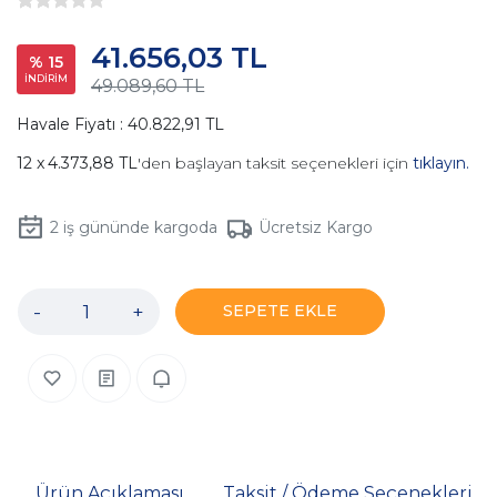
41.656,03 TL
% 15
İNDİRİM
49.089,60 TL
Havale Fiyatı : 40.822,91 TL
4.373,88 TL
'den başlayan taksit seçenekleri için
tıklayın.
2
iş gününde kargoda
Ücretsiz Kargo
-
+
SEPETE EKLE
Ürün Açıklaması
Taksit / Ödeme Seçenekleri