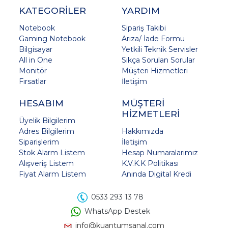
KATEGORİLER
YARDIM
Notebook
Sipariş Takibi
Gaming Notebook
Arıza/ İade Formu
Bilgisayar
Yetkili Teknik Servisler
All in One
Sıkça Sorulan Sorular
Monitör
Müşteri Hizmetleri
Fırsatlar
İletişim
HESABIM
MÜŞTERİ
HİZMETLERİ
Üyelik Bilgilerim
Adres Bilgilerim
Hakkımızda
Siparişlerim
İletişim
Stok Alarm Listem
Hesap Numaralarımız
Alışveriş Listem
K.V.K.K Politikası
Fiyat Alarm Listem
Anında Digital Kredi
0533 293 13 78
WhatsApp Destek
info@kuantumsanal.com