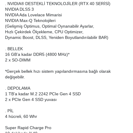
. NVIDIA® DESTEKLİ TEKNOLOJİLER (RTX 40 SERİSİ)
NVIDIA DLSS 3
NVIDIA Ada Lovelace Mimarisi
NVIDIA Max-Q Teknolojileri
(Gelişmiş Optimus, Optimal Oynanabilir Ayarlar,
Hızlı Çekirdek Ölçekleme, CPU Optimizer,
Dynamic Boost, DLSS, Yeniden Boyutlandırılabilir BAR)
. BELLEK
16 GB’a kadar DDR5 (4800 MHz)*
2 x SO-DIMM
*Gerçek bellek hızı sistem yapılandırmasına bağlı olarak
değişebilir.
. DEPOLAMA
1 TB’a kadar M.2 2242 PCIe Gen 4 SSD
2 x PCIe Gen 4 SSD yuvası
. PİL
4 hücreli, 60 Whr
Super Rapid Charge Pro