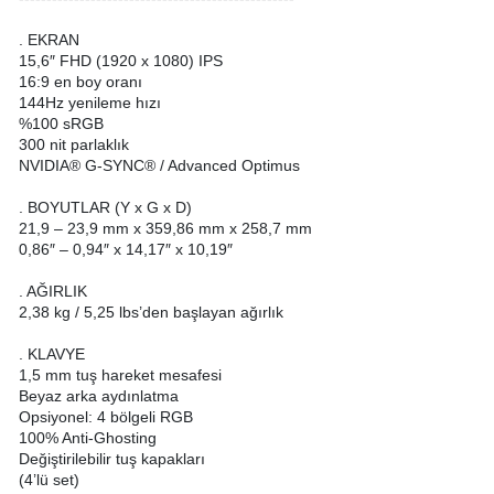
. EKRAN
15,6″ FHD (1920 x 1080) IPS
16:9 en boy oranı
144Hz yenileme hızı
%100 sRGB
300 nit parlaklık
NVIDIA® G-SYNC® / Advanced Optimus
. BOYUTLAR (Y x G x D)
21,9 – 23,9 mm x 359,86 mm x 258,7 mm
0,86″ – 0,94″ x 14,17″ x 10,19″
. AĞIRLIK
2,38 kg / 5,25 lbs’den başlayan ağırlık
. KLAVYE
1,5 mm tuş hareket mesafesi
Beyaz arka aydınlatma
Opsiyonel: 4 bölgeli RGB
100% Anti-Ghosting
Değiştirilebilir tuş kapakları
(4’lü set)