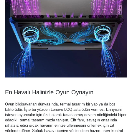
En Havalı Halinizle Oyun Oynayın
Oyun bilgisayarları dünyasında, termal tasarım bir yap ya da boz
faktörüdür. İşte bu yüzden Lenovo LOQ asla ödün vermez. En iyisini
isteyen oyuncular için özel olarak tasarlanmış devrim niteliğindeki hiper
odacıklı termal tasarımımızla tanışın. Çift fanı, savaşın ortasında
rahatsız edici sıcak havanın elinize üflenmesini önlemek için zıt
yönlerde döner. Soğuk havayı içeriye yönlendiren hazne, ısıyı kontrol