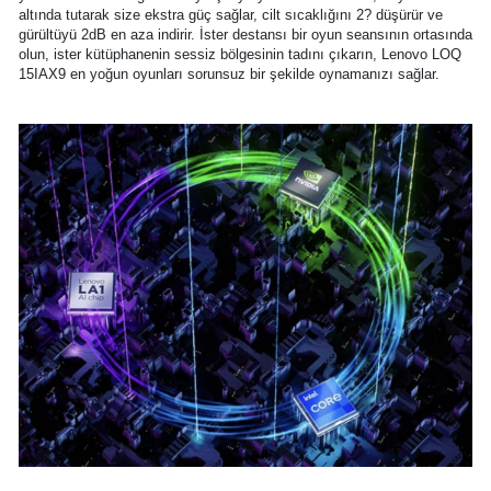
altında tutarak size ekstra güç sağlar, cilt sıcaklığını 2? düşürür ve
gürültüyü 2dB en aza indirir. İster destansı bir oyun seansının ortasında
olun, ister kütüphanenin sessiz bölgesinin tadını çıkarın, Lenovo LOQ
15IAX9 en yoğun oyunları sorunsuz bir şekilde oynamanızı sağlar.