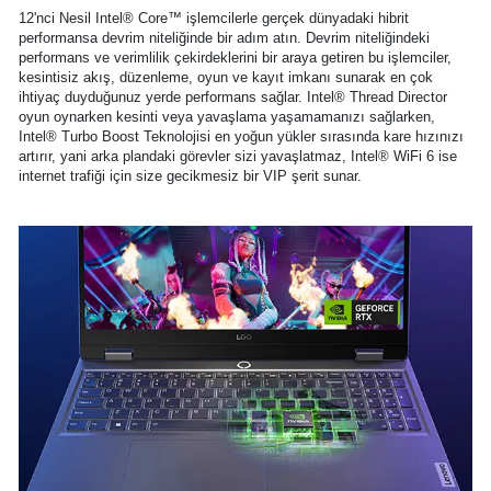
12'nci Nesil Intel® Core™ işlemcilerle gerçek dünyadaki hibrit
performansa devrim niteliğinde bir adım atın. Devrim niteliğindeki
performans ve verimlilik çekirdeklerini bir araya getiren bu işlemciler,
kesintisiz akış, düzenleme, oyun ve kayıt imkanı sunarak en çok
ihtiyaç duyduğunuz yerde performans sağlar. Intel® Thread Director
oyun oynarken kesinti veya yavaşlama yaşamamanızı sağlarken,
Intel® Turbo Boost Teknolojisi en yoğun yükler sırasında kare hızınızı
artırır, yani arka plandaki görevler sizi yavaşlatmaz, Intel® WiFi 6 ise
internet trafiği için size gecikmesiz bir VIP şerit sunar.