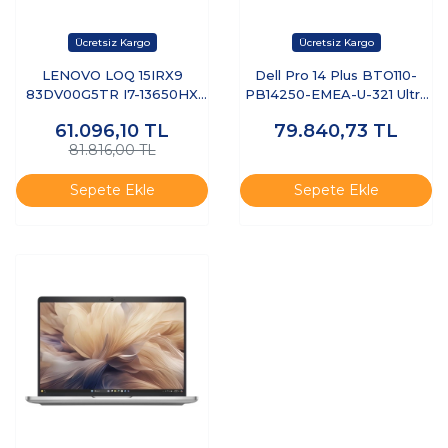
LENOVO LOQ 15IRX9
Dell Pro 14 Plus BTO110-
83DV00G5TR I7-13650HX
PB14250-EMEA-U-321 Ultra
8GB 512GB SSD 6GB
7 255U 32 GB 1 TB SSD 14"
61.096,10
TL
79.840,73
TL
RTX3050 15.6" DOS
Free Dos Dizüstü Bilgisayar
81.816,00 TL
Sepete Ekle
Sepete Ekle