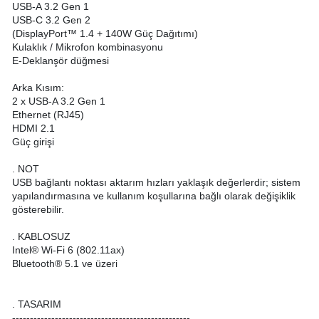
USB-A 3.2 Gen 1
USB-C 3.2 Gen 2
(DisplayPort™ 1.4 + 140W Güç Dağıtımı)
Kulaklık / Mikrofon kombinasyonu
E-Deklanşör düğmesi
Arka Kısım:
2 x USB-A 3.2 Gen 1
Ethernet (RJ45)
HDMI 2.1
Güç girişi
. NOT
USB bağlantı noktası aktarım hızları yaklaşık değerlerdir; sistem
yapılandırmasına ve kullanım koşullarına bağlı olarak değişiklik
gösterebilir.
. KABLOSUZ
Intel® Wi-Fi 6 (802.11ax)
Bluetooth® 5.1 ve üzeri
. TASARIM
--------------------------------------------------