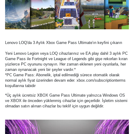
Lenovo LOQ'da 3 Aylık Xbox Game Pass Ultimate'ın keyfini çıkarın
Yeni Lenovo Legion veya LOQ cihazlarınız ve EA play dahil 3 aylık PC
Game Pass ile Fortnight ve League of Legends gibi gişe rekorları kıran
yüzlerce PC oyununu oynayın. Her zaman eklenen yeni oyunlarla, her
zaman oynanacak yeni bir şeyler vardır.*
*PC Game Pass: Abonelik, iptal edilmediği sürece otomatik olarak
normal aylık fiyat üzerinden devam eder. xbox.com/subscriptionterms
koşullarına tabidir
*Üç aylık ücretsiz XBOX Game Pass Ultimate yalnızca Windows OS
ve XBOX ile önceden yüklenmiş cihazlar için geçerlidir. İşletim sistemi
olmadan satın alınan cihazlar bu teklif için uygun değildir.