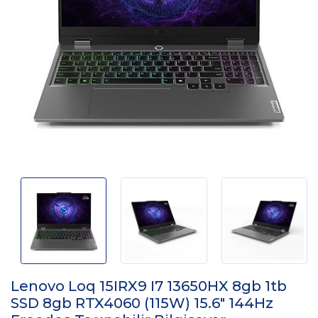
Lenovo Loq 15IRX9 I7 13650HX 8gb 1tb
SSD 8gb RTX4060 (115W) 15.6" 144Hz