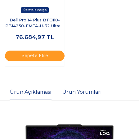
Dell Pro 14 Plus BTO110-
PB14250-EMEA-U-32 Ultra 7
255U 32 GB 512 GB SSD 14"
76.684,97
TL
Ubuntu Dizüstü Bilgisayar
Sepete Ekle
Ürün Açıklaması
Ürün Yorumları