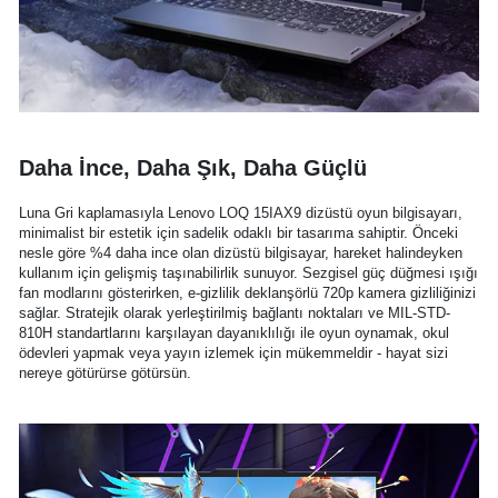
Daha İnce, Daha Şık, Daha Güçlü
Luna Gri kaplamasıyla Lenovo LOQ 15IAX9 dizüstü oyun bilgisayarı,
minimalist bir estetik için sadelik odaklı bir tasarıma sahiptir. Önceki
nesle göre %4 daha ince olan dizüstü bilgisayar, hareket halindeyken
kullanım için gelişmiş taşınabilirlik sunuyor. Sezgisel güç düğmesi ışığı
fan modlarını gösterirken, e-gizlilik deklanşörlü 720p kamera gizliliğinizi
sağlar. Stratejik olarak yerleştirilmiş bağlantı noktaları ve MIL-STD-
810H standartlarını karşılayan dayanıklılığı ile oyun oynamak, okul
ödevleri yapmak veya yayın izlemek için mükemmeldir - hayat sizi
nereye götürürse götürsün.