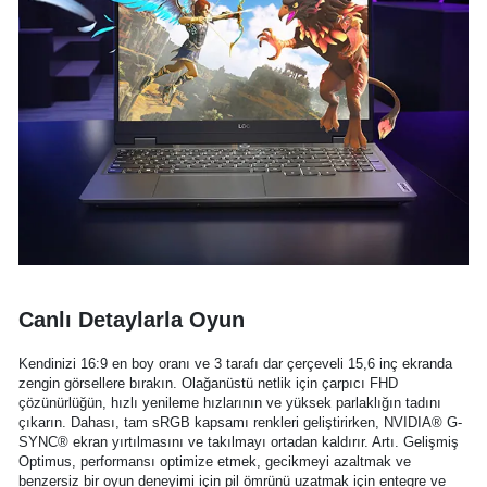
Canlı Detaylarla Oyun
Kendinizi 16:9 en boy oranı ve 3 tarafı dar çerçeveli 15,6 inç ekranda
zengin görsellere bırakın. Olağanüstü netlik için çarpıcı FHD
çözünürlüğün, hızlı yenileme hızlarının ve yüksek parlaklığın tadını
çıkarın. Dahası, tam sRGB kapsamı renkleri geliştirirken, NVIDIA® G-
SYNC® ekran yırtılmasını ve takılmayı ortadan kaldırır. Artı. Gelişmiş
Optimus, performansı optimize etmek, gecikmeyi azaltmak ve
benzersiz bir oyun deneyimi için pil ömrünü uzatmak için entegre ve