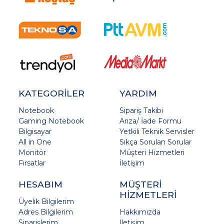
KATEGORİLER
YARDIM
Notebook
Sipariş Takibi
Gaming Notebook
Arıza/ İade Formu
Bilgisayar
Yetkili Teknik Servisler
All in One
Sıkça Sorulan Sorular
Monitör
Müşteri Hizmetleri
Fırsatlar
İletişim
HESABIM
MÜŞTERİ
HİZMETLERİ
Üyelik Bilgilerim
Adres Bilgilerim
Hakkımızda
Siparişlerim
İletişim