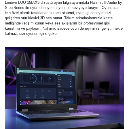
Lenovo LOQ 15IAX9 dizüstü oyun bilgisayarındaki Nahimic® Audio by
SteelSeries ile oyun deneyimini yeni bir seviyeye taşıyın. Oyuncular
için özel olarak tasarlanan bu ses sistemi, oyun içi deneyiminizi
geliştiren sürükleyici 3D ses sunar. Takım arkadaşlarınızla kristal
netliğinde iletişim kurun veya ses akışlarını bir profesyonel gibi
karıştırın ve paylaşın. Nahimic sadece oyun deneyiminizi geliştirmekle
kalmaz, sizi oyunun içine çeker.