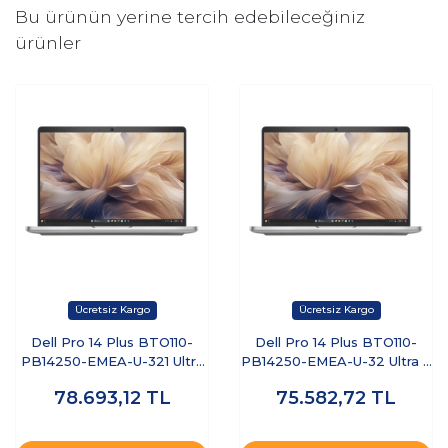
Bu ürünün yerine tercih edebileceğiniz
ürünler
Dell Pro 14 Plus BTO110-
Dell Pro 14 Plus BTO110-
PB14250-EMEA-U-321 Ultra
PB14250-EMEA-U-32 Ultra 7
7 255U 32 GB 1 TB SSD 14"
255U 32 GB 512 GB SSD 14"
78.693,12
TL
75.582,72
TL
Free Dos Dizüstü Bilgisayar
Ubuntu Dizüstü Bilgisayar