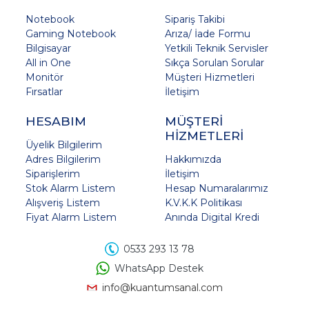
Notebook
Sipariş Takibi
Gaming Notebook
Arıza/ İade Formu
Bilgisayar
Yetkili Teknik Servisler
All in One
Sıkça Sorulan Sorular
Monitör
Müşteri Hizmetleri
Fırsatlar
İletişim
HESABIM
MÜŞTERİ
HİZMETLERİ
Üyelik Bilgilerim
Adres Bilgilerim
Hakkımızda
Siparişlerim
İletişim
Stok Alarm Listem
Hesap Numaralarımız
Alışveriş Listem
K.V.K.K Politikası
Fiyat Alarm Listem
Anında Digital Kredi
0533 293 13 78
WhatsApp Destek
info@kuantumsanal.com