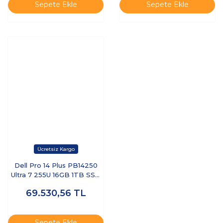
Sepete Ekle
Sepete Ekle
Dell Pro 14 Plus PB14250
Ultra 7 255U 16GB 1TB SSD
14 FHD+ FreeDOS BTO110-
69.530,56
TL
PB14250-UBU
Sepete Ekle