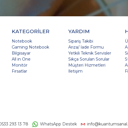
KATEGORİLER
YARDIM
Notebook
Sipariş Takibi
Ü
Gaming Notebook
Arıza/ İade Formu
A
Bilgisayar
Yetkili Teknik Servisler
S
All in One
Sıkça Sorulan Sorular
S
Monitör
Müşteri Hizmetleri
A
Fırsatlar
İletişim
F
0533 293 13 78
WhatsApp Destek
info@kuantumsanal