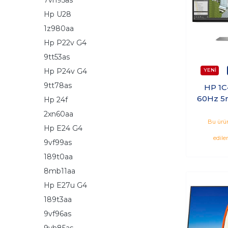
Hp U28
1z980aa
Hp P22v G4
9tt53as
Hp P24v G4
9tt78as
HP 1C
60Hz 5
Hp 24f
IPS F
2xn60aa
Bu ürün
Hp E24 G4
edile
9vf99as
189t0aa
8mb11aa
Hp E27u G4
189t3aa
9vf96as
9vh85as