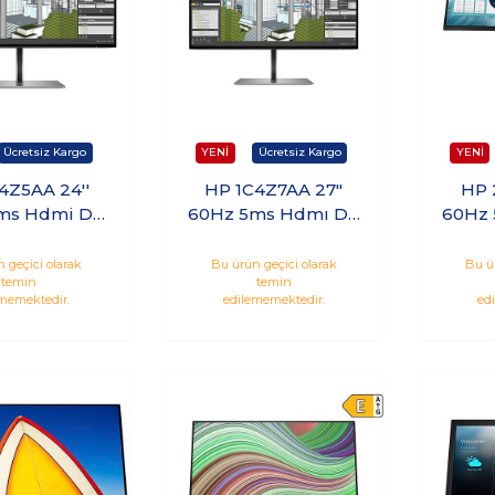
4Z5AA 24''
HP 1C4Z7AA 27"
HP 
ms Hdmi Dp
60Hz 5ms Hdmı Dp
60Hz
HD Monitör
QHD IPS Monitör
WQHD
 geçici olarak
Bu ürün geçici olarak
Bu ü
temin
temin
memektedir.
edilememektedir.
ed