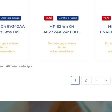
 G4 9VJ40AA
HP E24m G4
H
Hz 5ms Hdmı
40Z32AA 24" 60Hz
6N4F1
 IPS Monitör
5ms Hdmı Dp Type-
5ms 
C IPS Monitör
I
 geçici olarak
Bu ürün geçici olarak
Bu ü
temin
temin
memektedir.
edilememektedir.
ed
plam
40
ürün listeleniyor.
1
2
›
»