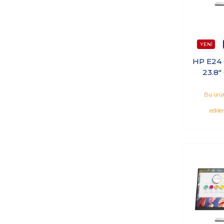
HP E24
23.8"
Hdmı 
M
Bu ürün
edile