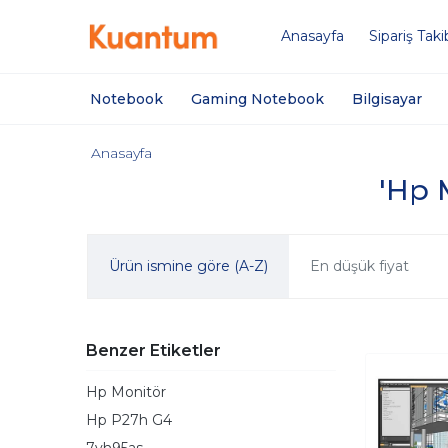
Anasayfa
Sipariş Taki
Notebook
Gaming Notebook
Bilgisayar
Anasayfa
'Hp M
Ürün ismine göre (A-Z)
En düşük fiyat
Benzer Etiketler
Hp Monitör
Hp P27h G4
7vh95as