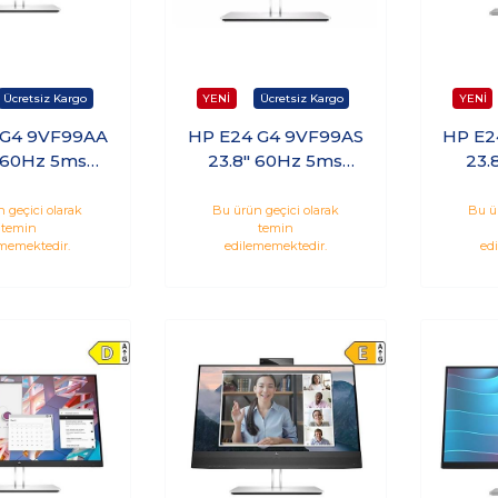
 G4 9VF99AA
HP E24 G4 9VF99AS
HP E2
 60Hz 5ms
23.8" 60Hz 5ms
23.
Dp Vga IPS
Hdmı Dp Vga IPS
Hd
onitör
Monitör
 geçici olarak
Bu ürün geçici olarak
Bu ü
temin
temin
memektedir.
edilememektedir.
ed