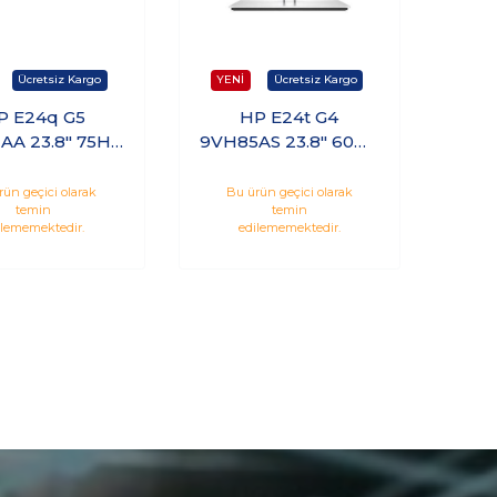
P E24q G5
HP E24t G4
AA 23.8" 75Hz
9VH85AS 23.8" 60Hz
Hdmı Dp QHD
5ms Hdmi Dp Vga
PS Monitör
Dokunmatik IPS
rün geçici olarak
Bu ürün geçici olarak
temin
temin
Monitör
ilememektedir.
edilememektedir.