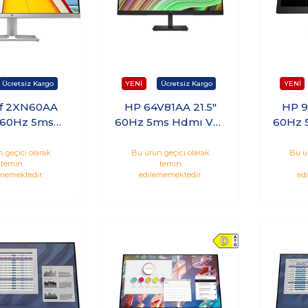
f 2XN60AA
HP 64V81AA 21.5"
HP 9
 60Hz 5ms
60Hz 5ms Hdmı Vga
60Hz 
ga Full HD
VA Monitör
HD 
onitör
 geçici olarak
Bu ürün geçici olarak
Bu ü
temin
temin
memektedir.
edilememektedir.
ed