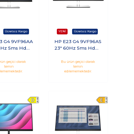
3 G4 9VF96AA
HP E23 G4 9VF96AS
0Hz 5ms Hdmı
23" 60Hz 5ms Hdmı
a IPS Monitör
Dp Vga IPS Monitör
rün geçici olarak
Bu ürün geçici olarak
temin
temin
ilememektedir.
edilememektedir.