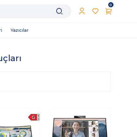
0
i
Yazıcılar
uçları