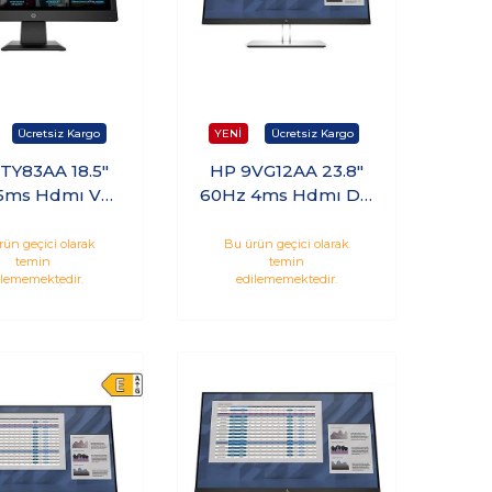
TY83AA 18.5"
HP 9VG12AA 23.8"
5ms Hdmı Vga
60Hz 4ms Hdmı Dp
IPS Monitör
Vga QHD IPS
Monitör
rün geçici olarak
Bu ürün geçici olarak
temin
temin
ilememektedir.
edilememektedir.