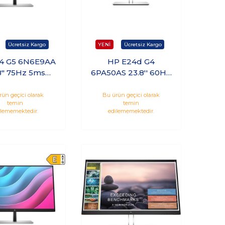
4 G5 6N6E9AA
HP E24d G4
8" 75Hz 5ms
6PA50AS 23.8'' 60Hz
mı Dp IPS
5ms Hdmı Dp Type-
Monitör
C Webcam IPS
rün geçici olarak
Bu ürün geçici olarak
temin
temin
Monitör
ilememektedir.
edilememektedir.