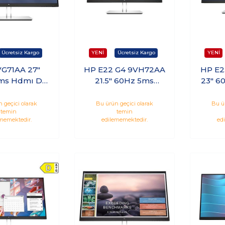
G71AA 27"
HP E22 G4 9VH72AA
HP E2
ms Hdmı Dp
21.5" 60Hz 5ms
23" 6
PS Monitör
Hdmı Vga IPS
Dp Vg
Monitör
 geçici olarak
Bu ürün geçici olarak
Bu ü
temin
temin
memektedir.
edilememektedir.
ed