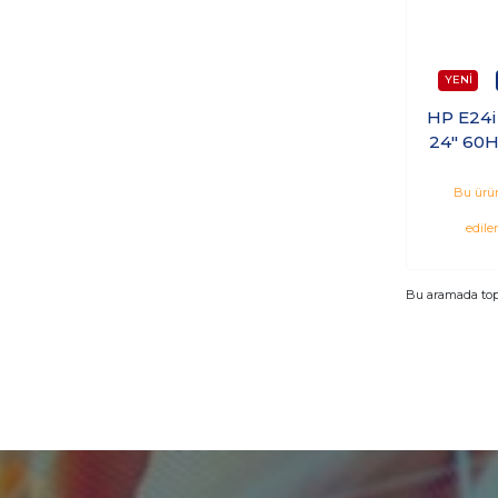
HP E24i
24" 60
Dp Vga
Bu ürün
edile
Bu aramada to