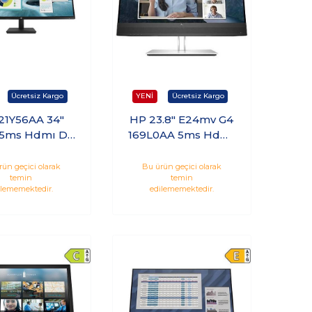
21Y56AA 34"
HP 23.8" E24mv G4
 5ms Hdmı Dp
169L0AA 5ms Hdmi
 Curved VA
MM Webcam IPS
Monitör
rün geçici olarak
Bu ürün geçici olarak
temin
temin
ilememektedir.
edilememektedir.