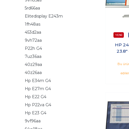
5rd66aa
Elitedisplay E243m
1fh48as
453d2aa
9vh72aa
HP 24
P22h G4
23.8"
7uz36aa
Hdmi V
M
40z29aa
Bu ürün
40z26aa
edile
Hp E34m G4
Hp E27m G4
Hp E22 G4
Hp P22va G4
Hp E23 G4
9vf96aa
64w18aa