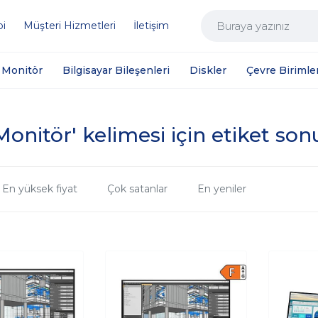
bi
Müşteri Hizmetleri
İletişim
Monitör
Bilgisayar Bileşenleri
Diskler
Çevre Birimler
onitör' kelimesi için etiket son
En yüksek fiyat
Çok satanlar
En yeniler