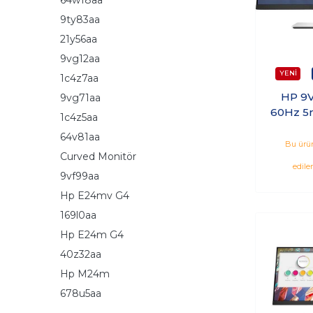
9ty83aa
21y56aa
9vg12aa
1c4z7aa
HP 9V
9vg71aa
60Hz 5
1c4z5aa
Vga I
64v81aa
Bu ürün
Curved Monitör
edile
9vf99aa
Hp E24mv G4
169l0aa
Hp E24m G4
40z32aa
Hp M24m
678u5aa