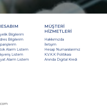
HESABIM
MÜŞTERİ
HİZMETLERİ
yelik Bilgilerim
dres Bilgilerim
Hakkımızda
iparişlerim
İletişim
tok Alarm Listem
Hesap Numaralarımız
lışveriş Listem
K.V.K.K Politikası
iyat Alarm Listem
Anında Digital Kredi
.com