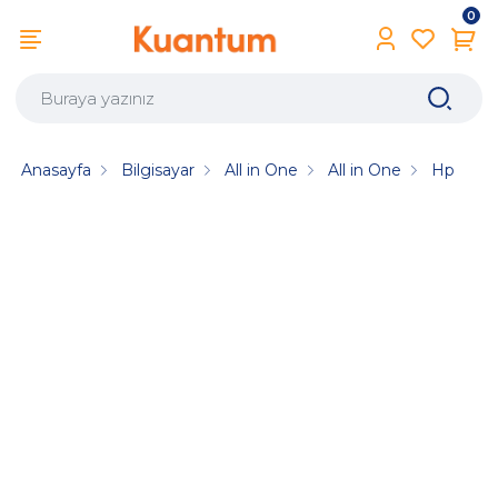
0
Anasayfa
Bilgisayar
All in One
All in One
Hp