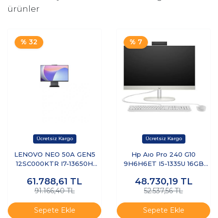
ürünler
% 32
% 7
LENOVO NEO 50A GEN5
Hp Aıo Pro 240 G10
12SC000KTR I7-13650H
9H6H6ET I5-1335U 16GB
16GB 512GB 23.8'' FREEDOS
512SSD 23.8 Dos Beyaz
61.788,61
TL
48.730,19
TL
AIO
91.166,40 TL
52.537,56 TL
Sepete Ekle
Sepete Ekle