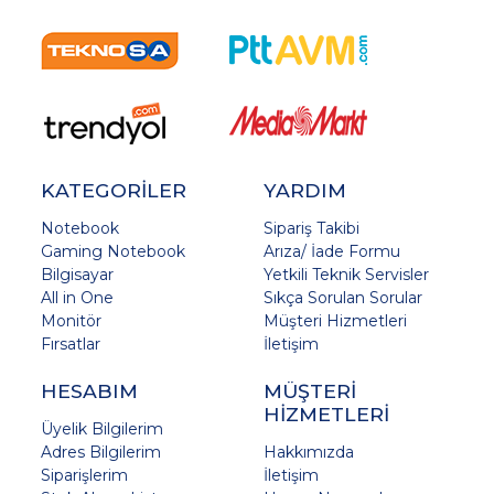
KATEGORİLER
YARDIM
Notebook
Sipariş Takibi
Gaming Notebook
Arıza/ İade Formu
Bilgisayar
Yetkili Teknik Servisler
All in One
Sıkça Sorulan Sorular
Monitör
Müşteri Hizmetleri
Fırsatlar
İletişim
HESABIM
MÜŞTERİ
HİZMETLERİ
Üyelik Bilgilerim
Adres Bilgilerim
Hakkımızda
Siparişlerim
İletişim