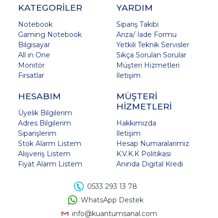
KATEGORİLER
YARDIM
Notebook
Sipariş Takibi
Gaming Notebook
Arıza/ İade Formu
Bilgisayar
Yetkili Teknik Servisler
All in One
Sıkça Sorulan Sorular
Monitör
Müşteri Hizmetleri
Fırsatlar
İletişim
HESABIM
MÜŞTERİ
HİZMETLERİ
Üyelik Bilgilerim
Adres Bilgilerim
Hakkımızda
Siparişlerim
İletişim
Stok Alarm Listem
Hesap Numaralarımız
Alışveriş Listem
K.V.K.K Politikası
Fiyat Alarm Listem
Anında Digital Kredi
0533 293 13 78
WhatsApp Destek
info@kuantumsanal.com