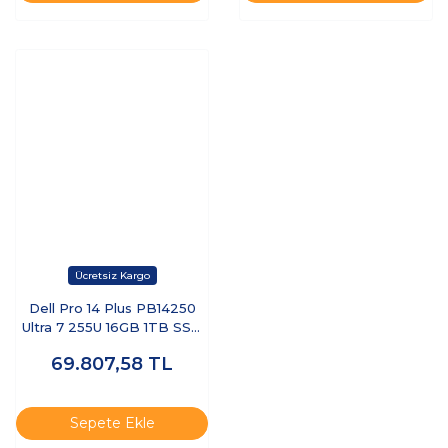
Dell Pro 14 Plus PB14250
Ultra 7 255U 16GB 1TB SSD
14 FHD+ FreeDOS BTO110-
69.807,58
TL
PB14250-UBU
Sepete Ekle