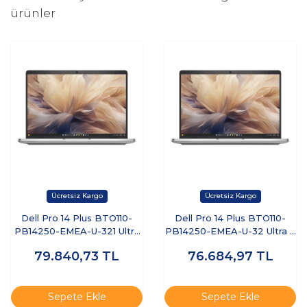
ürünler
Dell Pro 14 Plus BTO110-
Dell Pro 14 Plus BTO110-
PB14250-EMEA-U-321 Ultra
PB14250-EMEA-U-32 Ultra 7
7 255U 32 GB 1 TB SSD 14"
255U 32 GB 512 GB SSD 14"
79.840,73
TL
76.684,97
TL
Free Dos Dizüstü Bilgisayar
Ubuntu Dizüstü Bilgisayar
Sepete Ekle
Sepete Ekle