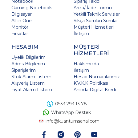
Notebook
Sipariş Takibi
Gaming Notebook
Arıza/ İade Formu
Bilgisayar
Yetkili Teknik Servisler
All in One
Sıkça Sorulan Sorular
Monitör
Müşteri Hizmetleri
Fırsatlar
İletişim
HESABIM
MÜŞTERİ
HİZMETLERİ
Üyelik Bilgilerim
Adres Bilgilerim
Hakkımızda
Siparişlerim
İletişim
Stok Alarm Listem
Hesap Numaralarımız
Alışveriş Listem
K.V.K.K Politikası
Fiyat Alarm Listem
Anında Digital Kredi
0533 293 13 78
WhatsApp Destek
info@kuantumsanal.com