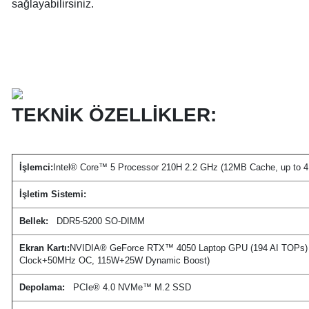
sağlayabilirsiniz.
TEKNİK ÖZELLİKLER:
İşlemci:
Intel® Core™ 5 Processor 210H 2.2 GHz (12MB Cache, up to 4.
İşletim Sistemi:
Bellek:
DDR5-5200 SO-DIMM
Ekran Kartı:
NVIDIA® GeForce RTX™ 4050 Laptop GPU (194 AI TOPs)
Clock+50MHz OC, 115W+25W Dynamic Boost)
Depolama:
PCIe® 4.0 NVMe™ M.2 SSD