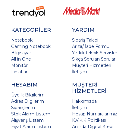
KATEGORİLER
YARDIM
Notebook
Sipariş Takibi
Gaming Notebook
Arıza/ İade Formu
Bilgisayar
Yetkili Teknik Servisler
All in One
Sıkça Sorulan Sorular
Monitör
Müşteri Hizmetleri
Fırsatlar
İletişim
HESABIM
MÜŞTERİ
HİZMETLERİ
Üyelik Bilgilerim
Adres Bilgilerim
Hakkımızda
Siparişlerim
İletişim
Stok Alarm Listem
Hesap Numaralarımız
Alışveriş Listem
K.V.K.K Politikası
Fiyat Alarm Listem
Anında Digital Kredi