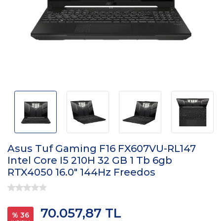
Asus Tuf Gaming F16 FX607VU-RL147
Intel Core I5 210H 32 GB 1 Tb 6gb
RTX4050 16.0" 144Hz Freedos
70.057,87 TL
% 36