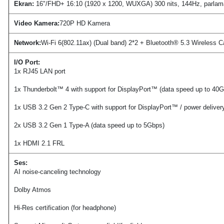
Ekran:
16"/FHD+ 16:10 (1920 x 1200, WUXGA) 300 nits, 144Hz, parlama 
Video Kamera:
720P HD Kamera
Network:
Wi-Fi 6(802.11ax) (Dual band) 2*2 + Bluetooth® 5.3 Wireless C
I/O Port:
1x RJ45 LAN port
1x Thunderbolt™ 4 with support for DisplayPort™ (data speed up to 40
1x USB 3.2 Gen 2 Type-C with support for DisplayPort™ / power delive
2x USB 3.2 Gen 1 Type-A (data speed up to 5Gbps)
1x HDMI 2.1 FRL
Ses:
AI noise-canceling technology
Dolby Atmos
Hi-Res certification (for headphone)