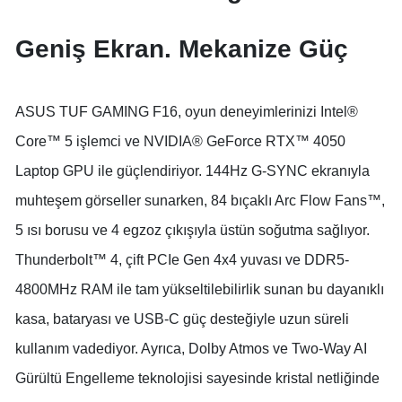
Geniş Ekran. Mekanize Güç
ASUS TUF GAMING F16, oyun deneyimlerinizi Intel®
Core™ 5 işlemci ve NVIDIA® GeForce RTX™ 4050
Laptop GPU ile güçlendiriyor. 144Hz G-SYNC ekranıyla
muhteşem görseller sunarken, 84 bıçaklı Arc Flow Fans™,
5 ısı borusu ve 4 egzoz çıkışıyla üstün soğutma sağlıyor.
Thunderbolt™ 4, çift PCIe Gen 4x4 yuvası ve DDR5-
4800MHz RAM ile tam yükseltilebilirlik sunan bu dayanıklı
kasa, bataryası ve USB-C güç desteğiyle uzun süreli
kullanım vadediyor. Ayrıca, Dolby Atmos ve Two-Way AI
Gürültü Engelleme teknolojisi sayesinde kristal netliğinde