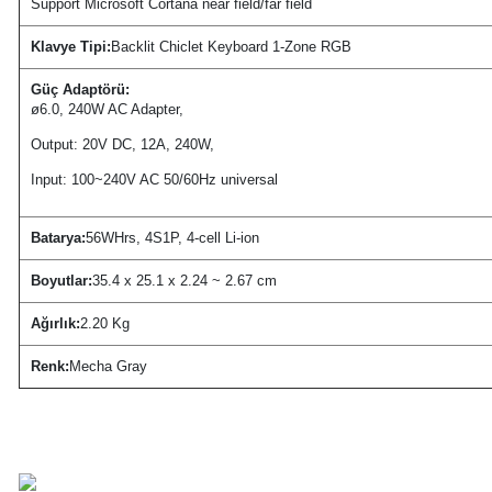
Support Microsoft Cortana near field/far field
Klavye Tipi:
Backlit Chiclet Keyboard 1-Zone RGB
Güç Adaptörü:
ø6.0, 240W AC Adapter,
Output: 20V DC, 12A, 240W,
Input: 100~240V AC 50/60Hz universal
Batarya:
56WHrs, 4S1P, 4-cell Li-ion
Boyutlar:
35.4 x 25.1 x 2.24 ~ 2.67 cm
Ağırlık:
2.20 Kg
Renk:
Mecha Gray