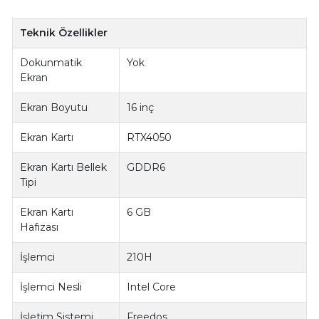
Teknik Özellikler
Dokunmatik
Yok
Ekran
Ekran Boyutu
16 inç
Ekran Kartı
RTX4050
Ekran Kartı Bellek
GDDR6
Tipi
Ekran Kartı
6 GB
Hafızası
İşlemci
210H
İşlemci Nesli
Intel Core
İşletim Sistemi
Freedos