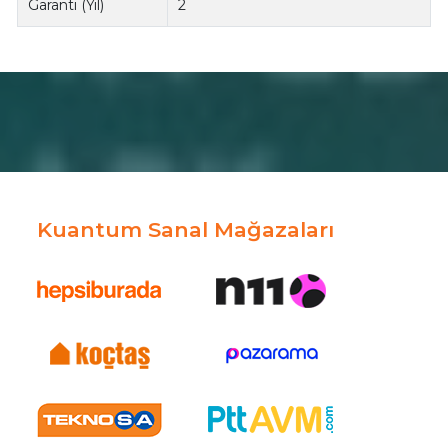
Garanti (Yıl)
2
Kuantum Sanal Mağazaları