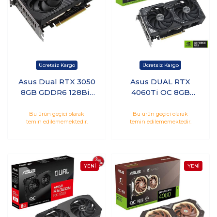
Asus Dual RTX 3050
Asus DUAL RTX
8GB GDDR6 128Bit
4060Ti OC 8GB
Nvidia Ekran Kartı
GDDR6 128Bit Nvidia
Ekran Kartı
Bu ürün geçici olarak
Bu ürün geçici olarak
temin edilememektedir.
temin edilememektedir.