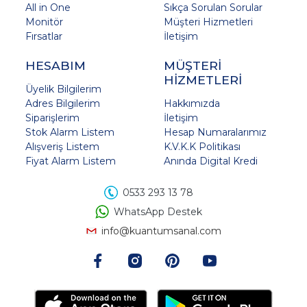
All in One
Sıkça Sorulan Sorular
Monitör
Müşteri Hizmetleri
Fırsatlar
İletişim
HESABIM
MÜŞTERİ
HİZMETLERİ
Üyelik Bilgilerim
Adres Bilgilerim
Hakkımızda
Siparişlerim
İletişim
Stok Alarm Listem
Hesap Numaralarımız
Alışveriş Listem
K.V.K.K Politikası
Fiyat Alarm Listem
Anında Digital Kredi
0533 293 13 78
WhatsApp Destek
info@kuantumsanal.com