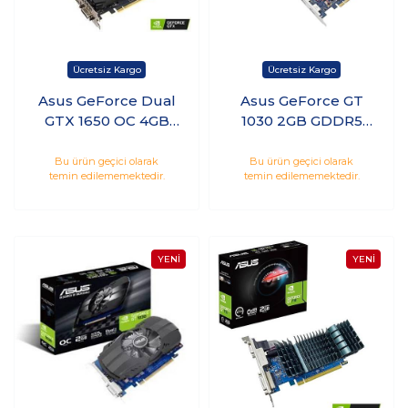
Asus GeForce Dual
Asus GeForce GT
GTX 1650 OC 4GB
1030 2GB GDDR5
GDDR5 128Bit Nvidia
Hdmı Dp 64Bit
Ekran Kartı
Nvidia Ekran Kartı
Bu ürün geçici olarak
Bu ürün geçici olarak
temin edilememektedir.
temin edilememektedir.