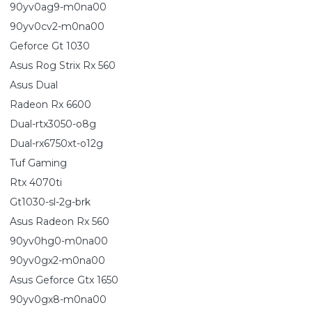
90yv0ag9-m0na00
90yv0cv2-m0na00
Geforce Gt 1030
Asus Rog Strix Rx 560
Asus Dual
Radeon Rx 6600
Dual-rtx3050-o8g
Dual-rx6750xt-o12g
Tuf Gaming
Rtx 4070ti
Gt1030-sl-2g-brk
Asus Radeon Rx 560
90yv0hg0-m0na00
90yv0gx2-m0na00
Asus Geforce Gtx 1650
90yv0gx8-m0na00