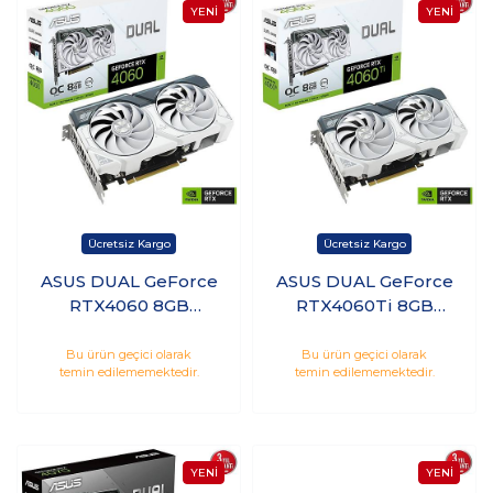
ASUS DUAL GeForce
ASUS DUAL GeForce
RTX4060 8GB
RTX4060Ti 8GB
GDDR6 128Bit Nvidia
GDDR6 Hdmı Dp
Ekran Kartı DUAL-
128Bit Nvidia Ekran
Bu ürün geçici olarak
Bu ürün geçici olarak
temin edilememektedir.
temin edilememektedir.
RTX4060-O8G-
Kartı DUAL-
WHITE
RTX4060TI-O8G-
WHITE