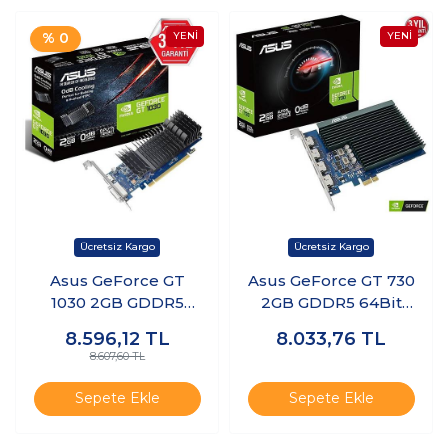
% 0
Asus GeForce GT
Asus GeForce GT 730
1030 2GB GDDR5
2GB GDDR5 64Bit
64Bit Nvidia Ekran
Nvidia Ekran Kartı
8.596,12
TL
8.033,76
TL
Kartı
8.607,60 TL
Sepete Ekle
Sepete Ekle