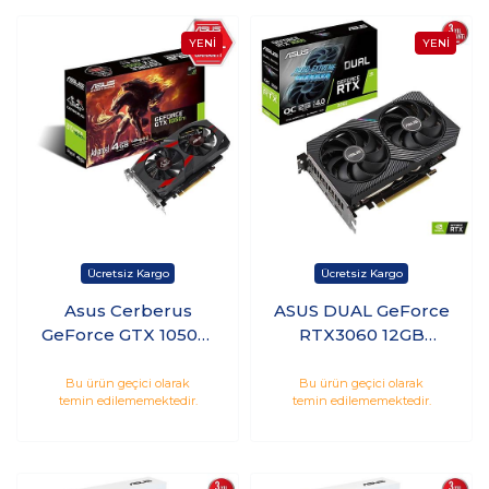
Asus Cerberus
ASUS DUAL GeForce
GeForce GTX 1050Ti
RTX3060 12GB
4GB GDDR5 128Bit
GDDR6 Hdmı Dp
Nvidia Ekran Kartı
192Bit Nvidia Ekran
Bu ürün geçici olarak
Bu ürün geçici olarak
temin edilememektedir.
temin edilememektedir.
CERBERUS-
Kartı DUAL-
GTX1050TI-A4G
RTX3060-O12G-V2