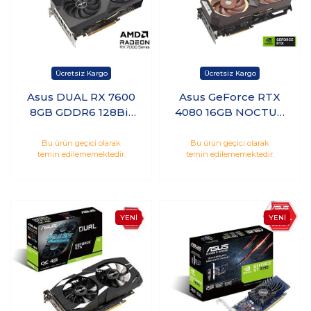
Asus DUAL RX 7600
Asus GeForce RTX
8GB GDDR6 128Bit
4080 16GB NOCTUA
AMD Ekran Kartı
GDDR6X 256Bit
Nvidia Ekran Kartı
Bu ürün geçici olarak
Bu ürün geçici olarak
temin edilememektedir.
temin edilememektedir.