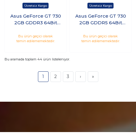
Asus GeForce GT 730
Asus GeForce GT 730
2GB GDDR3 64Bit
2GB GDDR5 64Bit
Nvidia Ekran Kartı
Nvidia Ekran Kartı
Bu ürün geçici olarak
Bu ürün geçici olarak
temin edilememektedir.
temin edilememektedir.
Bu aramada toplam
44
ürün listeleniyor.
1
2
3
›
»