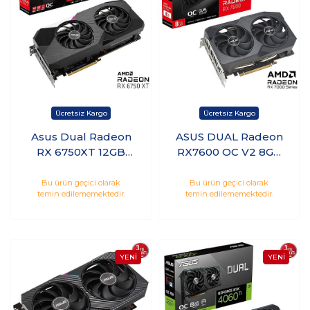
Asus Dual Radeon
ASUS DUAL Radeon
RX 6750XT 12GB
RX7600 OC V2 8GB
GDDR6 192Bit AMD
GDDR6 128Bit AMD
Ekran Kartı
Ekran Kartı
Bu ürün geçici olarak
Bu ürün geçici olarak
temin edilememektedir.
temin edilememektedir.