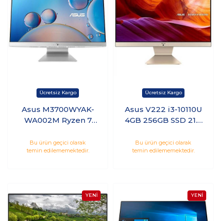
Asus M3700WYAK-
Asus V222 i3-10110U
WA002M Ryzen 7
4GB 256GB SSD 21.5
5825U 16GB 1TB
Freedos
HDD 256GB SSD 27
Bu ürün geçici olarak
Bu ürün geçici olarak
temin edilememektedir.
temin edilememektedir.
Freedos