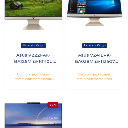
Asus V222FAK-
Asus V241EPK-
BA125M i3-10110U
BA038M i5-1135G7
8GB 256GB SSD 21.5
16GB 512GB SSD 2GB
Freedos
MX330 23.8 Freedos
Bu ürün geçici olarak
Bu ürün geçici olarak
temin edilememektedir.
temin edilememektedir.