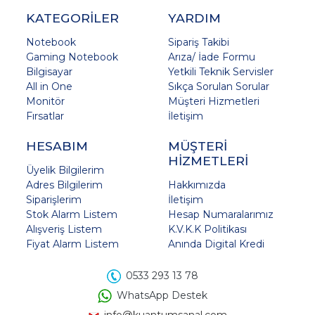
KATEGORİLER
YARDIM
Notebook
Sipariş Takibi
Gaming Notebook
Arıza/ İade Formu
Bilgisayar
Yetkili Teknik Servisler
All in One
Sıkça Sorulan Sorular
Monitör
Müşteri Hizmetleri
Fırsatlar
İletişim
HESABIM
MÜŞTERİ
HİZMETLERİ
Üyelik Bilgilerim
Adres Bilgilerim
Hakkımızda
Siparişlerim
İletişim
Stok Alarm Listem
Hesap Numaralarımız
Alışveriş Listem
K.V.K.K Politikası
Fiyat Alarm Listem
Anında Digital Kredi
0533 293 13 78
WhatsApp Destek