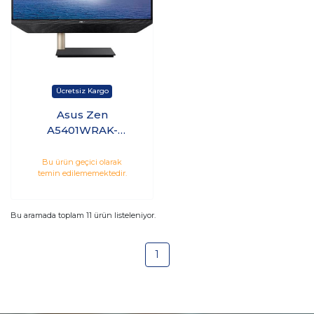
Asus Zen
A5401WRAK-
BA024M i5-10500T
8GB 512GB SSD 23.8
Bu ürün geçici olarak
temin edilememektedir.
Freedos
Bu aramada toplam
11
ürün listeleniyor.
1