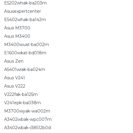
E5202whak-ba203m
Asusexpertcenter
E5402whak-ba142m
Asus M3700
Asus M3400
M3400wuat-ba002m
E1600wkat-bd018m
Asus Zen
A5401wrak-ba024m
Asus V241
Asus V222
V222fak-ba125m
V241epk-ba038m
M3700wyak-wa002m
A3402wbak-wpc007m
A3402wbak-ı38512b0d