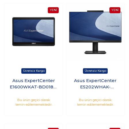
Asus ExpertCenter
Asus ExpertCenter
E1600WKAT-BD018M
E5202WHAK-
Celeron N4500 8GB
BA203M i5-11500B
256GB SSD 15.6
8GB 512GB SSD 21.5
Bu ürün geçici olarak
Bu ürün geçici olarak
temin edilememektedir.
temin edilememektedir.
Touch Freedos
Freedos