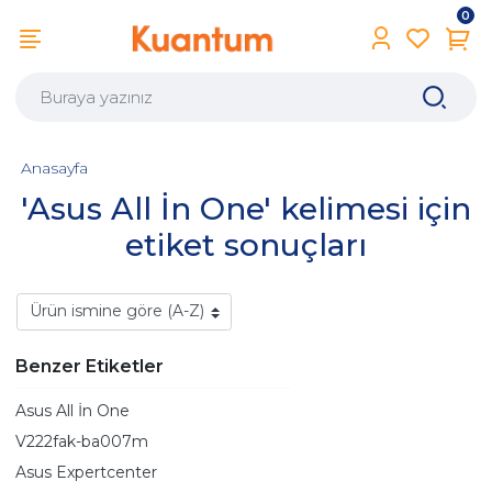
0
Anasayfa
'Asus All İn One' kelimesi için
etiket sonuçları
Benzer Etiketler
Asus All İn One
V222fak-ba007m
Asus Expertcenter