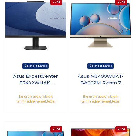
Asus ExpertCenter
Asus M3400WUAT-
E5402WHAK-
BA002M Ryzen 7
BA142M i5-11500B
5700U 8GB 1TB HDD
8GB 512GB SSD 23.8
512GB SSD 23.8
Bu ürün geçici olarak
Bu ürün geçici olarak
temin edilememektedir.
temin edilememektedir.
Freedos
Freedos