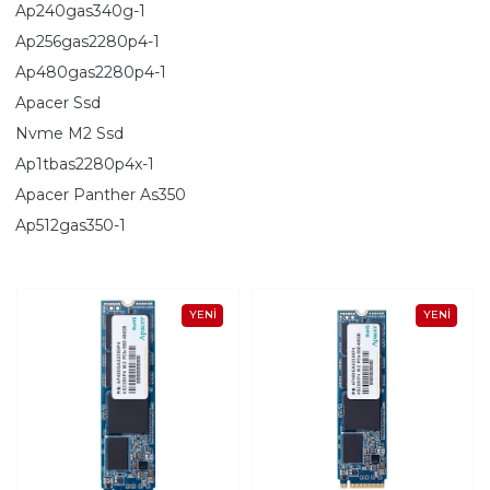
Ap240gas340g-1
Ap256gas2280p4-1
Ap480gas2280p4-1
Apacer Ssd
Nvme M2 Ssd
Ap1tbas2280p4x-1
Apacer Panther As350
Ap512gas350-1