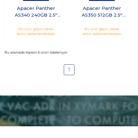
Apacer Panther
Apacer Panther
AS340 240GB 2.5"
AS350 512GB 2.5"
SATA3 SSD
SATA SSD
(550/520MB/s)
(560/540MB/S)
Bu ürün geçici olarak
Bu ürün geçici olarak
temin edilememektedir.
temin edilememektedir.
AP240GAS340G-1
AP512GAS350-1
Bu aramada toplam
6
ürün listeleniyor.
1