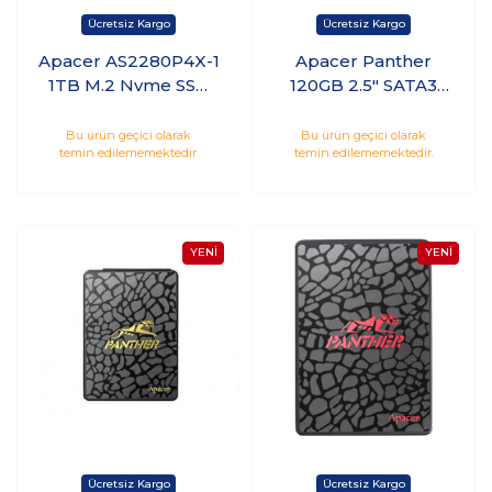
Apacer AS2280P4X-1
Apacer Panther
1TB M.2 Nvme SSD
120GB 2.5" SATA3
(2100-1700 MB/s)
SSD (550/500MB/s)
AP1TBAS2280P4X-1
AP120GAS340G-1
Bu ürün geçici olarak
Bu ürün geçici olarak
temin edilememektedir.
temin edilememektedir.