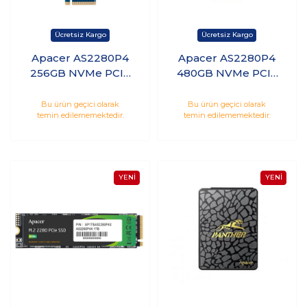
Apacer AS2280P4
Apacer AS2280P4
256GB NVMe PCIe
480GB NVMe PCIe
Gen3x4 M.2 SSD
Gen3x4 M.2 SSD
(2100/1300MB/s)
(2100/1500MB/s)
Bu ürün geçici olarak
Bu ürün geçici olarak
temin edilememektedir.
temin edilememektedir.
AP256GAS2280P4-1
AP480GAS2280P4-1