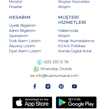
Monitör
Müşteri Hizmetleri
Fırsatlar
İletişim
HESABIM
MÜŞTERİ
HİZMETLERİ
Üyelik Bilgilerim
Adres Bilgilerim
Hakkımızda
Siparişlerim
İletişim
Stok Alarm Listem
Hesap Numaralarımız
Alışveriş Listem
K.V.K.K Politikası
Fiyat Alarm Listem
Anında Digital Kredi
0533 293 13 78
WhatsApp Destek
info@kuantumsanal.com