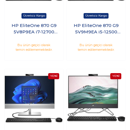
HP EliteOne 870 G9
HP EliteOne 870 G9
5V8P9EA i7-12700
5V9M9EA i5-12500
16GB 512GB SSD 27
16GB 512GB SSD 27
Windows 11 Pro
Windows 11 Pro
Bu ürün geçici olarak
Bu ürün geçici olarak
temin edilememektedir.
temin edilememektedir.