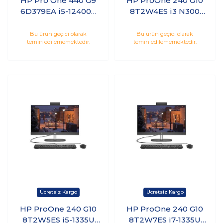
HP Pro One 440 G9
HP ProOne 240 G10
6D379EA i5-12400T
8T2W4ES i3 N300
8GB 1TB HDD 256GB
8GB 512GB SSD 23.8
SSD 23.8 Freedos
inç FreeDos All in
Bu ürün geçici olarak
Bu ürün geçici olarak
temin edilememektedir.
temin edilememektedir.
One
HP ProOne 240 G10
HP ProOne 240 G10
8T2W5ES i5-1335U
8T2W7ES i7-1335U