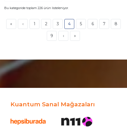
Bu kategoride toplam
226
ürün listeleniyor.
«
‹
1
2
3
4
5
6
7
8
9
›
»
Kuantum Sanal Mağazaları