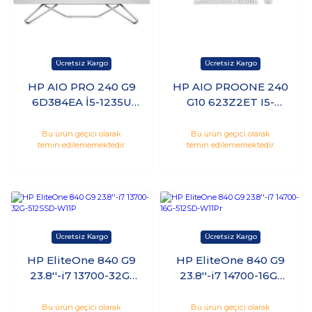
HP AIO PRO 240 G9
HP AIO PROONE 240
6D384EA İ5-1235U
G10 623Z2ET I5-
8GB Ram 512GB SSD
1335U 8GB 512GB
23.8 inç Windows 11
SSD 23.8" DOS
Bu ürün geçici olarak
Bu ürün geçici olarak
temin edilememektedir.
temin edilememektedir.
Pro Beyaz All in One
HP EliteOne 840 G9
HP EliteOne 840 G9
23.8''-i7 13700-32G-
23.8''-i7 14700-16G-
512SSD-W11P
512SD-W11Pr
Bu ürün geçici olarak
Bu ürün geçici olarak