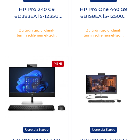
HP Pro 240 G9
HP Pro One 440 G9
6D383EA i5-1235U
6B1S8EA i5-12500T
8GB 512GB SSD 23.8
8GB 256GB SSD 23.8
Freedos
Freedos
Bu ürün geçici olarak
Bu ürün geçici olarak
temin edilememektedir.
temin edilememektedir.