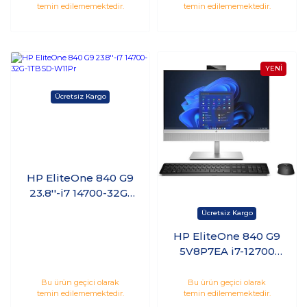
temin edilememektedir.
temin edilememektedir.
HP EliteOne 840 G9
23.8''-i7 14700-32G-
1TBSD-W11Pr
HP EliteOne 840 G9
5V8P7EA i7-12700
16GB 512GB SSD 23.8
Windows 11 Pro
Bu ürün geçici olarak
Bu ürün geçici olarak
temin edilememektedir.
temin edilememektedir.