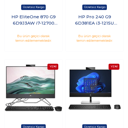
HP EliteOne 870 G9
HP Pro 240 G9
6D9J3AW i7-12700
6D381EA i3-1215U
16GB 512GB SSD 27
8GB 256GB SSD 23.8
Windows 11 Pro
Freedos
Bu ürün geçici olarak
Bu ürün geçici olarak
temin edilememektedir.
temin edilememektedir.