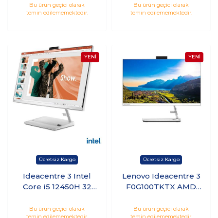
23.8" FDOS SİYAH
inç FreeDos
Bu ürün geçici olarak
Bu ürün geçici olarak
temin edilememektedir.
temin edilememektedir.
Notebook
Ideacentre 3 Intel
Lenovo Ideacentre 3
Core i5 12450H 32
F0G100TKTX AMD
GB 256 GBSSD 27
Ryzen 5 7530U 16 GB
FHD Windows 11 Pro
1 TB SSD FreeDos
Bu ürün geçici olarak
Bu ürün geçici olarak
temin edilememektedir.
temin edilememektedir.