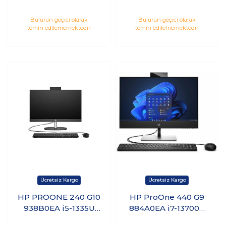
16GB 512GB SSD 23.8
16GB 512GB SSD 23.8
inç FreeDos All in
inç FreeDos All in
Bu ürün geçici olarak
Bu ürün geçici olarak
temin edilememektedir.
temin edilememektedir.
One
One
HP PROONE 240 G10
HP ProOne 440 G9
938B0EA i5-1335U
884A0EA i7-13700T
16GB 512GB SSD
16GB 512GB SSD 23.8