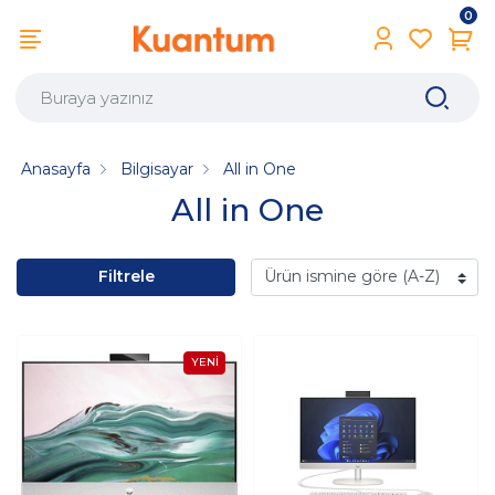
0
Anasayfa
Bilgisayar
All in One
All in One
Filtrele