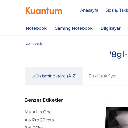
Anasayfa
Sipariş Taki
Notebook
Gaming Notebook
Bilgisayar
Anasayfa
'8gl
Ürün ismine göre (A-Z)
En düşük fiyat
Benzer Etiketler
Msı All İn One
Aio Pro 20exts
8gl-051xeu