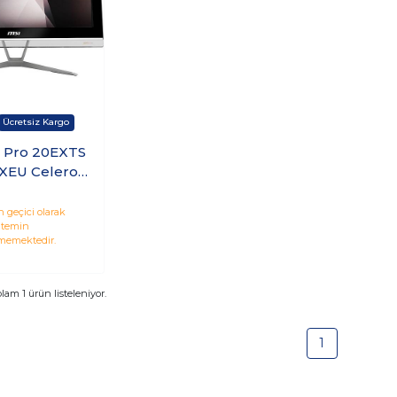
 Pro 20EXTS
XEU Celeron
 8GB 256GB
19.5 Touch
 geçici olarak
temin
reedos
memektedir.
plam
1
ürün listeleniyor.
1