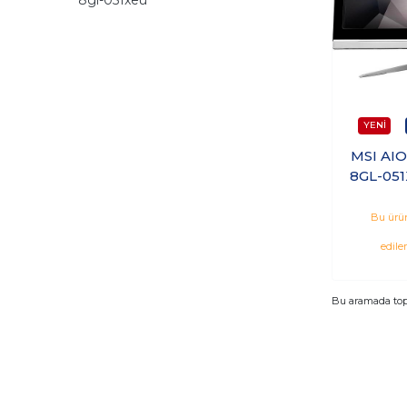
MSI AIO
8GL-051
N4000
SSD 
Bu ürün
F
edile
Bu aramada to