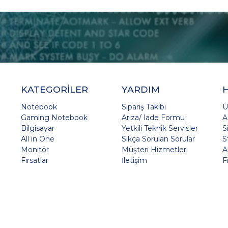
KATEGORİLER
YARDIM
Notebook
Sipariş Takibi
Ü
Gaming Notebook
Arıza/ İade Formu
A
Bilgisayar
Yetkili Teknik Servisler
S
All in One
Sıkça Sorulan Sorular
S
Monitör
Müşteri Hizmetleri
A
Fırsatlar
İletişim
F