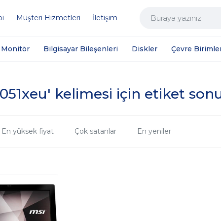
bi
Müşteri Hizmetleri
İletişim
Monitör
Bilgisayar Bileşenleri
Diskler
Çevre Birimler
-051xeu' kelimesi için etiket sonu
En yüksek fiyat
Çok satanlar
En yeniler