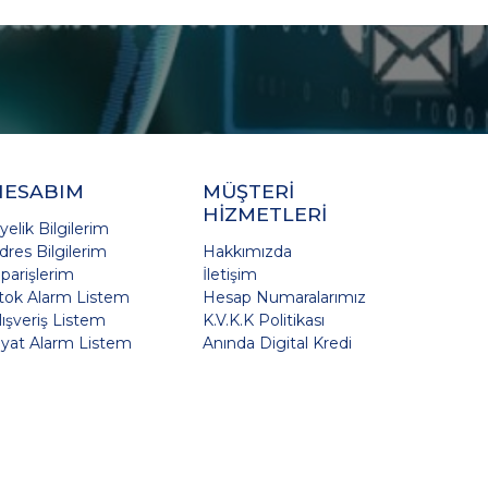
HESABIM
MÜŞTERİ
HİZMETLERİ
yelik Bilgilerim
dres Bilgilerim
Hakkımızda
iparişlerim
İletişim
tok Alarm Listem
Hesap Numaralarımız
lışveriş Listem
K.V.K.K Politikası
iyat Alarm Listem
Anında Digital Kredi