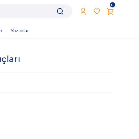
0
i
Yazıcılar
çları