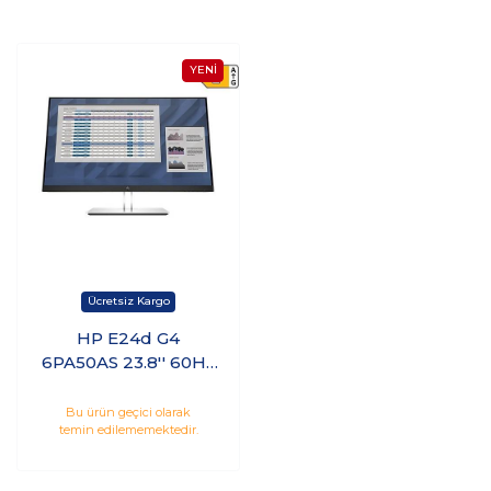
HP E24d G4
6PA50AS 23.8'' 60Hz
5ms Hdmı Dp Type-
C Webcam IPS
Bu ürün geçici olarak
temin edilememektedir.
Monitör