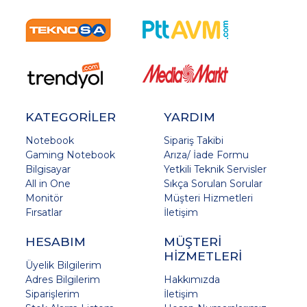
KATEGORİLER
YARDIM
Notebook
Sipariş Takibi
Gaming Notebook
Arıza/ İade Formu
Bilgisayar
Yetkili Teknik Servisler
All in One
Sıkça Sorulan Sorular
Monitör
Müşteri Hizmetleri
Fırsatlar
İletişim
HESABIM
MÜŞTERİ
HİZMETLERİ
Üyelik Bilgilerim
Adres Bilgilerim
Hakkımızda
Siparişlerim
İletişim