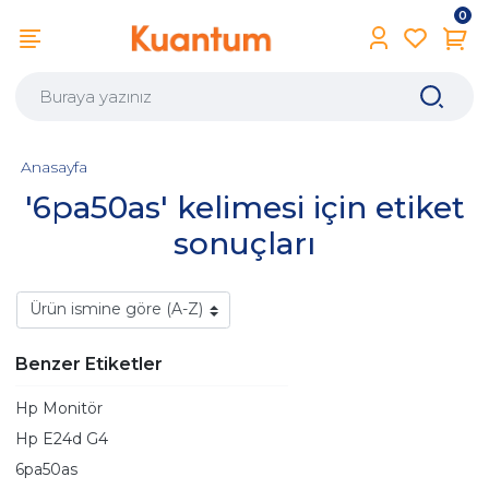
0
Anasayfa
'6pa50as' kelimesi için etiket
sonuçları
Benzer Etiketler
Hp Monitör
Hp E24d G4
6pa50as