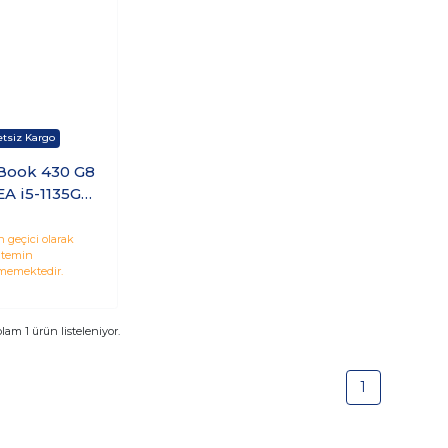
Book 430 G8
A i5-1135G7
6GB SSD 13.3
ws 10 Pro
 geçici olarak
temin
memektedir.
plam
1
ürün listeleniyor.
1