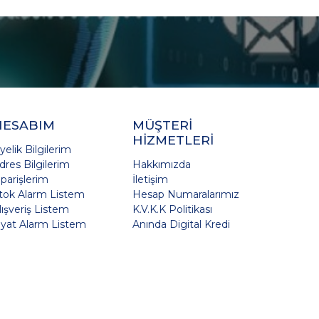
HESABIM
MÜŞTERİ
HİZMETLERİ
yelik Bilgilerim
dres Bilgilerim
Hakkımızda
iparişlerim
İletişim
tok Alarm Listem
Hesap Numaralarımız
lışveriş Listem
K.V.K.K Politikası
iyat Alarm Listem
Anında Digital Kredi