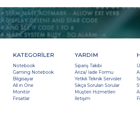
KATEGORİLER
YARDIM
Notebook
Sipariş Takibi
Ü
Gaming Notebook
Arıza/ İade Formu
A
Bilgisayar
Yetkili Teknik Servisler
S
All in One
Sıkça Sorulan Sorular
S
Monitör
Müşteri Hizmetleri
A
Fırsatlar
İletişim
F