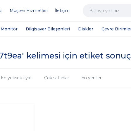
bi
Müşteri Hizmetleri
İletişim
Monitör
Bilgisayar Bileşenleri
Diskler
Çevre Birimler
7t9ea' kelimesi için etiket sonuç
En yüksek fiyat
Çok satanlar
En yeniler