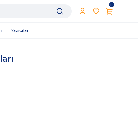
0
i
Yazıcılar
ları