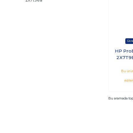
HP Pro
2X7T9E
8GB 25
Windo
Bu ürün
edile
Bu aramada to