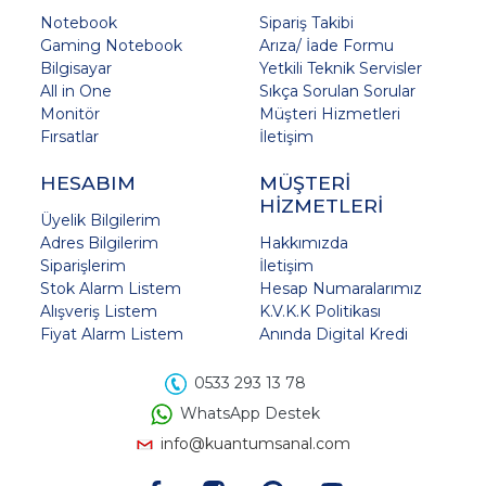
Notebook
Sipariş Takibi
Gaming Notebook
Arıza/ İade Formu
Bilgisayar
Yetkili Teknik Servisler
All in One
Sıkça Sorulan Sorular
Monitör
Müşteri Hizmetleri
Fırsatlar
İletişim
HESABIM
MÜŞTERİ
HİZMETLERİ
Üyelik Bilgilerim
Adres Bilgilerim
Hakkımızda
Siparişlerim
İletişim
Stok Alarm Listem
Hesap Numaralarımız
Alışveriş Listem
K.V.K.K Politikası
Fiyat Alarm Listem
Anında Digital Kredi
0533 293 13 78
WhatsApp Destek
info@kuantumsanal.com