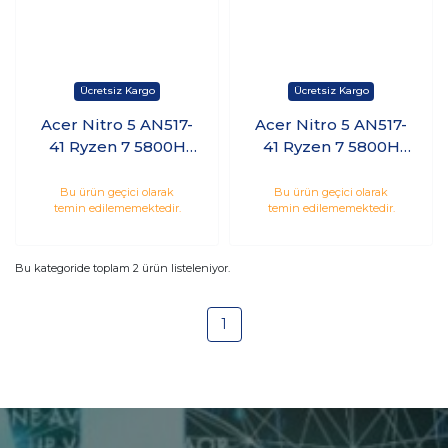
Acer Nitro 5 AN517-
Acer Nitro 5 AN517-
41 Ryzen 7 5800H
41 Ryzen 7 5800H
16GB 512GB SSD 4GB
16GB 512GB SSD 4GB
RTX3050Ti 17.3
RTX3050Ti 17.3
Bu ürün geçici olarak
Bu ürün geçici olarak
temin edilememektedir.
temin edilememektedir.
144Hz Freedos
144Hz Windows 10
Pro
Bu kategoride toplam
2
ürün listeleniyor.
1